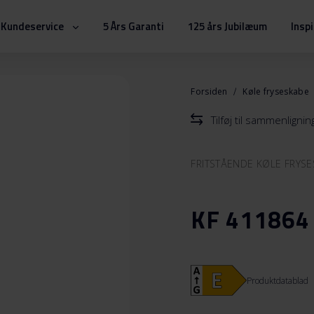
Kundeservice
5 Års Garanti
125 års Jubilæum
Insp
Forsiden
Køle fryseskabe
Tilføj til sammenlignin
FRITSTÅENDE KØLE FRYS
KF 411864 
Produktdatablad