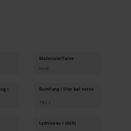
Materiale/farve
Hvid
rug i
Rumfang i liter køl netto
192 l
Lydniveau i db(A)