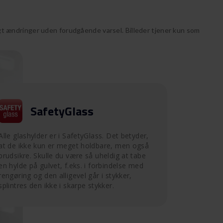
 ændringer uden forudgående varsel. Billeder tjener kun som
SafetyGlass
Alle glashylder er i SafetyGlass. Det betyder,
at de ikke kun er meget holdbare, men også
brudsikre. Skulle du være så uheldig at tabe
en hylde på gulvet, f.eks. i forbindelse med
rengøring og den alligevel går i stykker,
splintres den ikke i skarpe stykker.