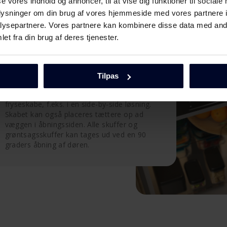
se vores indhold og annoncer, til at vise dig funktioner til sociale
oplysninger om din brug af vores hjemmeside med vores partnere i
ysepartnere. Vores partnere kan kombinere disse data med andr
et fra din brug af deres tjenester.
Sæt skabet hvor du vil
Tilpas
Når døren åbner i sin egen akse, kan skabet
placeres helt op til andre køle eller
fryseskabe, f.eks. i en side-by-side løsning.
Skabet kan også placeres tættere op ad
væggen i åbningssiden. Alle skuffer og
grøntsagsskuffer kan tages ud ved en 90
graders åbning af døren.