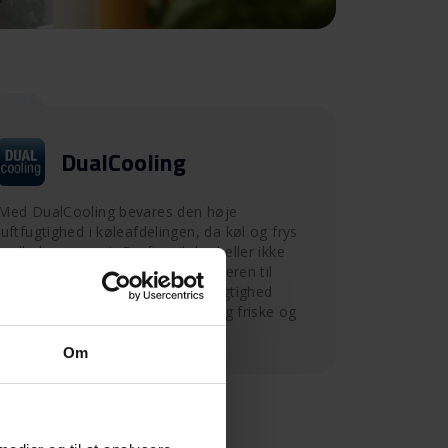
DualCooling
Med DualCooling bevares den høje
luftfugtighed i køleafdelingen, da køl og frys
nedkøles separat. Derfor vil der heller ikke
komme tør luft eller lugte fra fryseren til
køleafdelingen. Den højere luftfugtighed
gør, at f.eks. grøntsager holder sig friske og
ikke udtørrer så hurtigt.
Om