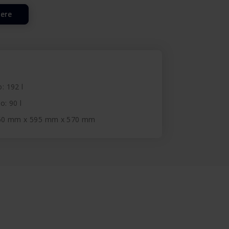
lere
o: 192 l
o: 90 l
860 mm x 595 mm x 570 mm