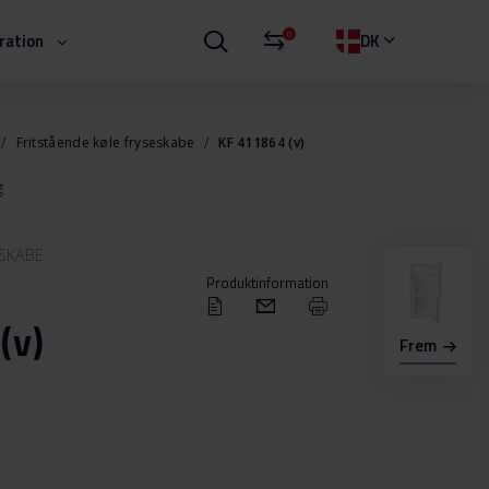
0
iration
DK
Fritstående køle fryseskabe
KF 411864 (v)
g
ESKABE
Produktinformation
(v)
Frem