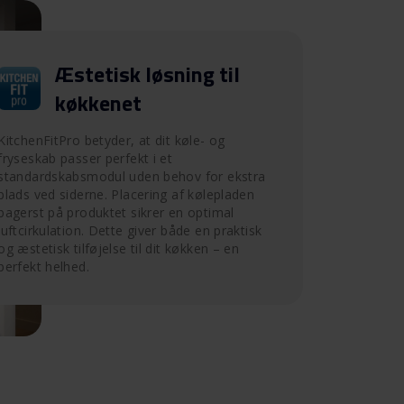
Æstetisk løsning til
køkkenet
KitchenFitPro betyder, at dit køle- og
fryseskab passer perfekt i et
standardskabsmodul uden behov for ekstra
plads ved siderne. Placering af kølepladen
bagerst på produktet sikrer en optimal
luftcirkulation. Dette giver både en praktisk
og æstetisk tilføjelse til dit køkken – en
perfekt helhed.