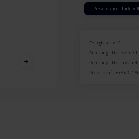
Se alle vores forhand
Energiklasse: E
Rumfang i liter køl nett
Rumfang i liter frys nett
Produktmål HxBxD: 1