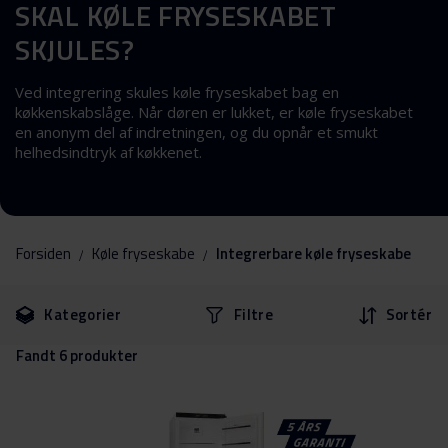
SKAL KØLE FRYSESKABET
SKJULES?
Ved integrering skules køle fryseskabet bag en
køkkenskabslåge. Når døren er lukket, er køle fryseskabet
en anonym del af indretningen, og du opnår et smukt
helhedsindtryk af køkkenet.
Forsiden
Køle fryseskabe
Integrerbare køle fryseskabe
Gå
Gå
Kategorier
Filtre
Sortér
til
til
filtrene
produkter
Fandt
6
produkter