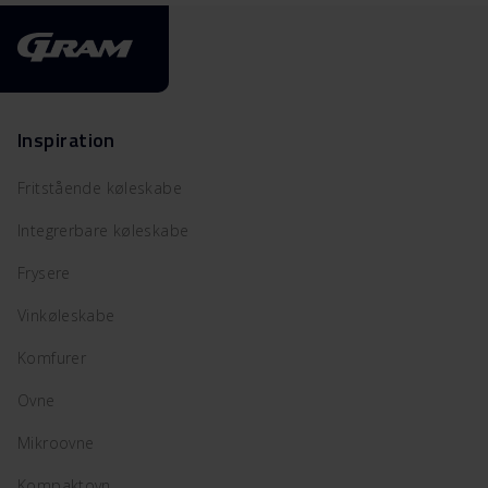
Inspiration
Fritstående køleskabe
Integrerbare køleskabe
Frysere
Vinkøleskabe
Komfurer
Ovne
Mikroovne
Kompaktovn