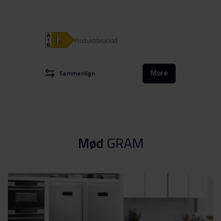
Produktdatablad
More
Sammenlign
Mød
GRAM