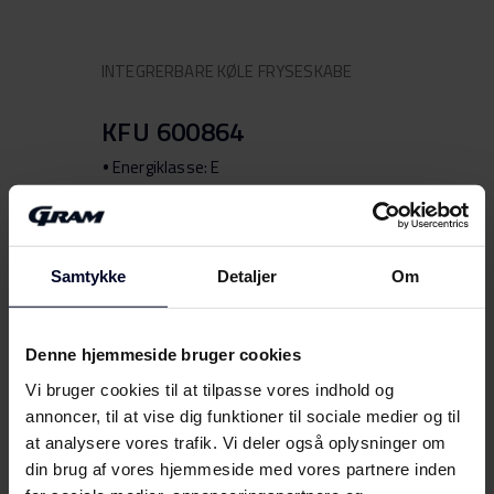
INTEGRERBARE KØLE FRYSESKABE
KFU 600864
Energiklasse: E
Rumfang i liter køl netto: 95 l
Rumfang i liter frys netto: 16 l
Produktmål HxBxD: 825 mm x 596 mm
x 550 mm
Samtykke
Detaljer
Om
Denne hjemmeside bruger cookies
Produktdatablad
Vi bruger cookies til at tilpasse vores indhold og
annoncer, til at vise dig funktioner til sociale medier og til
More
at analysere vores trafik. Vi deler også oplysninger om
Sammenlign
din brug af vores hjemmeside med vores partnere inden