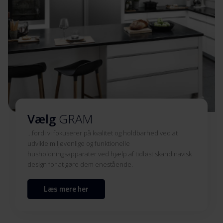
Vælg
GRAM
...fordi vi fokuserer på kvalitet og holdbarhed ved at
udvikle miljøvenlige og funktionelle
husholdningsapparater ved hjælp af tidløst skandinavisk
design for at gøre dem enestående.
Læs mere her