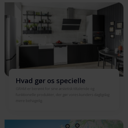
Hvad gør os specielle
GRAM er berømt for sine æstetisk tiltalende og
funktionelle produkter, der gør vores kunders dagligdag
mere behagelig.