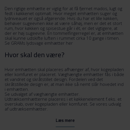
Den rigtige emhætte er vigtig for at få fjernet mados, lugt og
fedt i køkkenet optimalt. Hvor meget emhætten suger og
lydniveauet er også afgørende. Hvis du har et lille køkken,
behøver sugeevnen ikke at være såhøj, men er det et stort
rum, hvor køkken og spisestue går i ét, er det vigtigere, at
der er høj sugeevne. En tommelfingerregel er, at emhætten
skal kunne udskifte luften i rummet cirka 10 gange i timen.
Se GRAMs lydsvage emhætter her
Hvor skal den være?
Hvor emhætten skal placeres afhænger af, hvor kogepladen
eller komfuret er placeret. Væghængte emhætter fås i både
et vandret og skråtstillet design. Fordelen ved det
skråtstillede design er, at man ikke så nemt slår hovedet ind
i emhætten.
Se udvalget af væghængte emhætter.
Udtræksemhætterne placeres i et køkkenelement f.eks. et
overskab, over kogepladen eller komfuret. Se vores udvalg
af udtræksemhætter.
Læs mere