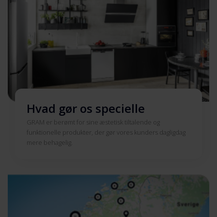
Hvad gør os specielle
GRAM er berømt for sine æstetisk tiltalende og
funktionelle produkter, der gør vores kunders dagligdag
mere behagelig.