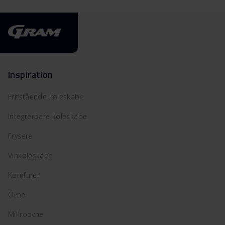
Inspiration
Fritstående køleskabe
Integrerbare køleskabe
Frysere
Vinkøleskabe
Komfurer
Ovne
Mikroovne