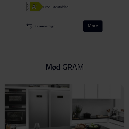
Produktdatablad
More
Sammenlign
Mød
GRAM