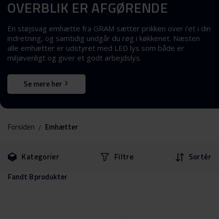
OVERBLIK ER AFGØRENDE
En støjsvag emhætte fra GRAM sætter prikken over i'et i din
indretning, og samtidig undgår du røg i køkkenet. Næsten
alle emhætter er udstyret med LED lys som både er
miljøvenligt og giver et godt arbejdslys.
Se mere her
Forsiden
Emhætter
Gå
Gå
Kategorier
Filtre
Sortér
til
til
filtrene
produkter
Fandt
8
produkter