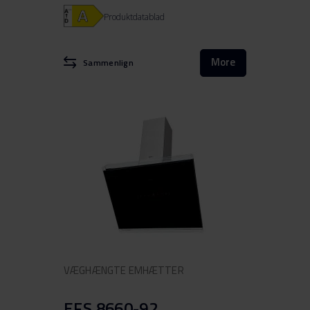
Produktdatablad
More
Sammenlign
VÆGHÆNGTE EMHÆTTER
EFS 8660-92