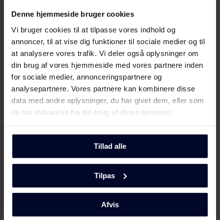
Denne hjemmeside bruger cookies
Vi bruger cookies til at tilpasse vores indhold og
annoncer, til at vise dig funktioner til sociale medier og til
at analysere vores trafik. Vi deler også oplysninger om
din brug af vores hjemmeside med vores partnere inden
Hvad gør os specielle
for sociale medier, annonceringspartnere og
GRAM er berømt for sine æstetisk tiltalende og
analysepartnere. Vores partnere kan kombinere disse
funktionelle produkter, der gør vores kunders dagligdag
data med andre oplysninger, du har givet dem, eller som
mere behagelig.
de har indsamlet fra din brug af deres tjenester.
Tillad alle
Tilpas
Afvis