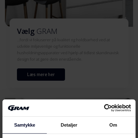
Vælg
GRAM
...fordi vi fokuserer på kvalitet og holdbarhed ved at
udvikle miljøvenlige og funktionelle
husholdningsapparater ved hjælp af tidløst skandinavisk
design for at gøre dem enestående.
Læs mere her
Samtykke
Detaljer
Om