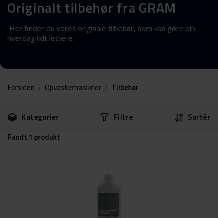
Originalt tilbehør fra GRAM
Her finder du vores originale tilbehør, som kan gøre din
hverdag lidt lettere.
Forsiden
Opvaskemaskiner
Tilbehør
Gå
Gå
Kategorier
Filtre
Sortér
til
til
filtrene
produkter
Fandt
1
produkt