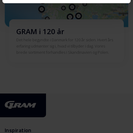
GRAM i 120 år
Det hele begyndte i Danmark for 120 år siden. Hvert års
erfaring udmønter sig i, hvad vi tilbyder i dag. Vores
brede sortiment forhandles i Skandinavien og Polen.
Inspiration