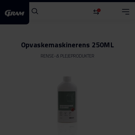
0
Opvaskemaskinerens 250ML
RENSE-& PLEJEPRODUKTER
Gå
til
slutningen
af
billedgalleriet