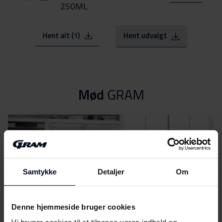
250ML
Hent alt (1)
Hent udvalgt
Mød
GRAM
Samtykke
Detaljer
Om
Denne hjemmeside bruger cookies