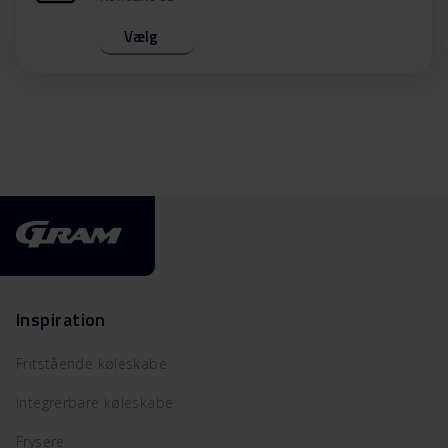
Vælg
Inspiration
Fritstående køleskabe
Integrerbare køleskabe
Frysere