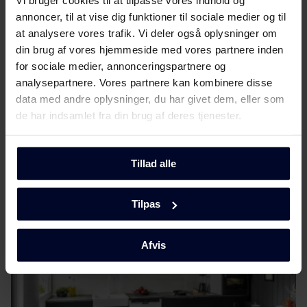
Vi bruger cookies til at tilpasse vores indhold og
annoncer, til at vise dig funktioner til sociale medier og til
at analysere vores trafik. Vi deler også oplysninger om
din brug af vores hjemmeside med vores partnere inden
for sociale medier, annonceringspartnere og
Vælg
GRAM
analysepartnere. Vores partnere kan kombinere disse
data med andre oplysninger, du har givet dem, eller som
...fordi vi fokuserer på kvalitet og holdbarhed ved at
de har indsamlet fra din brug af deres tjenester.
udvikle miljøvenlige og funktionelle
husholdningsapparater ved hjælp af tidløst
skandinavisk design for at gøre dem enestående.
Tillad alle
Tilpas
Afvis