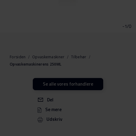
Gå
til
starten
-1/0
af
billedgalleriet
Forsiden
Opvaskemaskiner
Tilbehør
Opvaskemaskinerens 250ML
Se alle vores forhandlere
Del
Se mere
Udskriv