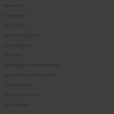
Mikroovne
Kompaktovn
Varmeskuffe
Induktionskogeplade
Gaskogeplader
Emhætter
Underbygbare opvaskemaskiner
Integrerbare opvaskemaskiner
Vaskemaskiner
Vaske-tørremaskine
Tørretumblere