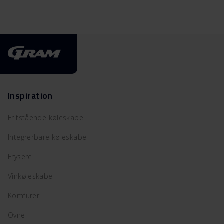
Inspiration
Fritstående køleskabe
Integrerbare køleskabe
Frysere
Vinkøleskabe
Komfurer
Ovne