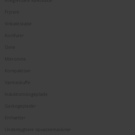
Integrerbare køleskabe
Frysere
Vinkøleskabe
Komfurer
Ovne
Mikroovne
Kompaktovn
Varmeskuffe
Induktionskogeplade
Gaskogeplader
Emhætter
Underbygbare opvaskemaskiner