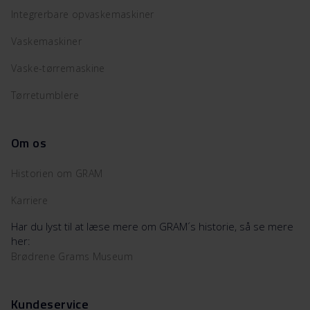
Integrerbare opvaskemaskiner
Vaskemaskiner
Vaske-tørremaskine
Tørretumblere
Om os
Historien om GRAM
Karriere
Har du lyst til at læse mere om GRAM´s historie, så se mere
her:
Brødrene Grams Museum
Kundeservice