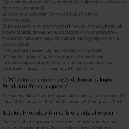
1) prawidłowo i w całości wypełniony formularz zgłoszeniowy (w
formie elektronicznej);
2) czytelne zdjęcie/skan Dowodu Zakupu Produktu
Promocyjnego;
3) skan/zdjęcie karty gwarancyjnej Produktu Promocyjnego lub
zdjęcie tabliczki znamionowej (szczególnie w przypadku braku
modelu i numeru seryjnego Produktu Promocyjnego na karcie
gwarancyjnej);
4) zdjęcie/print screen Opinii o Produkcie z dopiskiem
„#MojaOpiniaAmica” opublikowanej na stronie sklepu
internetowego, w którym Uczestnik dokonał zakupu lub na
platformie amica.pl pod zakupionym Produktem.
3. W jakim terminie należy dokonać zakupu
Produktu Promocyjnego?
Zakupu Produktu Promocyjnego należy dokonać w terminie od 1
lipca 2026 r. od godz. 00:01 do 31 sierpnia 2026 r., godz. 23:59.
4. Jakie Produkty Amica biorą udział w akcji?
Promocją objęte są nowe, nieużywane lodówki wolnostojące
marki Amica zakupione w Punktach Sprzedaży określonych