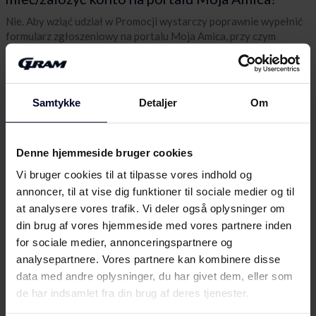
Nie. Aby wziąć udział w Promocji wystarczy poprawnie wypełnić
formularz zgłoszeniowy na portalu Moja Amica, przy czym
założenie konta nie jest wymagane.
12. Czy numer seryjny i numer fabryczny to ten
sam numer?
Samtykke
Detaljer
Om
Tak.
13. Z ilu cyfr składa się numer seryjny
Denne hjemmeside bruger cookies
(fabryczny)?
Vi bruger cookies til at tilpasse vores indhold og
Numer seryjny ma 14 cyfr.
annoncer, til at vise dig funktioner til sociale medier og til
14. Gdzie znajduje się numer seryjny
at analysere vores trafik. Vi deler også oplysninger om
(fabryczny)?
din brug af vores hjemmeside med vores partnere inden
for sociale medier, annonceringspartnere og
Numer seryjny znajduje się na tabliczce znamionowej Produktu
analysepartnere. Vores partnere kan kombinere disse
lub/i na pierwszej stronie karty gwarancyjnej.
data med andre oplysninger, du har givet dem, eller som
15. Co jest dowodem zakupu?
de har indsamlet fra din brug af deres tjenester.
Faktura VAT lub paragon fiskalny.