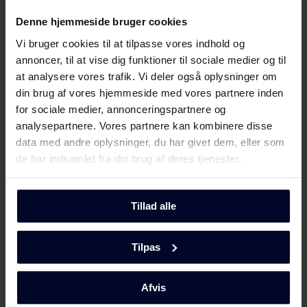
Denne hjemmeside bruger cookies
Fritstående køleskabe
Vi bruger cookies til at tilpasse vores indhold og
Integrerbare køleskabe
annoncer, til at vise dig funktioner til sociale medier og til
at analysere vores trafik. Vi deler også oplysninger om
Frysere
din brug af vores hjemmeside med vores partnere inden
Vinkøleskabe
for sociale medier, annonceringspartnere og
analysepartnere. Vores partnere kan kombinere disse
Komfurer
data med andre oplysninger, du har givet dem, eller som
de har indsamlet fra din brug af deres tjenester.
Ovne
Mikroovne
Tillad alle
Kompaktovn
Varmeskuffe
Tilpas
Induktionskogeplade
Afvis
Gaskogeplader