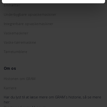
Emhætter
Underbygbare opvaskemaskiner
Integrerbare opvaskemaskiner
Vaskemaskiner
Vaske-tørremaskine
Tørretumblere
Om os
Historien om GRAM
Karriere
Har du lyst til at læse mere om GRAM´s historie, så se mere
her: