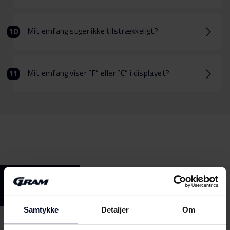
Mit emfang suger ikke tilstrækkeligt?
Mit emfang viser ”F” eller ”C” i displayet?
Samtykke
Detaljer
Om
Inspiration