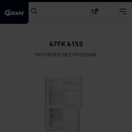
0
47FK 4155
FRITSTÅENDE KØLE FRYSESKABE
Gå
til
slutningen
af
billedgalleriet