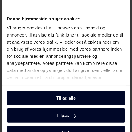
Indvendig lampetype (køleskab)
LED
Denne hjemmeside bruger cookies
Vi bruger cookies til at tilpasse vores indhold og
Indvendig lampeposition (køleskab)
annoncer, til at vise dig funktioner til sociale medier og til
Sidebelysning
at analysere vores trafik. Vi deler også oplysninger om
din brug af vores hjemmeside med vores partnere inden
Alarm ved for høj temperatur (køleskab)
for sociale medier, annonceringspartnere og
analysepartnere. Vores partnere kan kombinere disse
Tid for temperaturstigning
data med andre oplysninger, du har givet dem, eller som
14 h
de har indsamlet fra din brug af deres tjenester.
Styring
Tillad alle
Mekanisk
Udskiftelig tætningsliste i dør
Tilpas