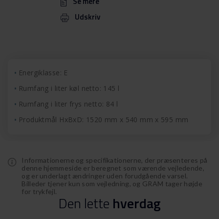
Se mere
Udskriv
Energiklasse: E
Rumfang i liter køl netto: 145 l
Rumfang i liter frys netto: 84 l
Produktmål HxBxD: 1520 mm x 540 mm x 595 mm
Informationerne og specifikationerne, der præsenteres på
denne hjemmeside er beregnet som værende vejledende,
og er underlagt ændringer uden forudgående varsel.
Billeder tjener kun som vejledning, og GRAM tager højde
for trykfejl.
Den
lette
hverdag