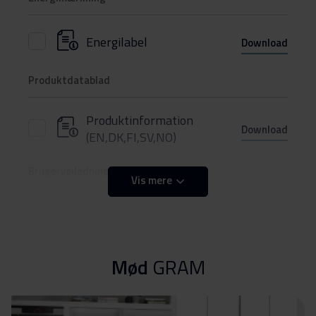
Energilabel
Download
Produktdatablad
Produktinformation
Download
(EN,DK,FI,SV,NO)
Brugervejledning
Vis mere
Betjeningsvejledninger
Download
(EN,DK,FI,SV,NO)
Mød
GRAM
Produktbillede 47FK 4155
Produktbillede 47FK
Download