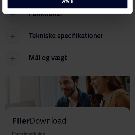
Afvis
Funktioner
Tekniske specifikationer
Mål og vægt
Filer
Download
Energimærkning