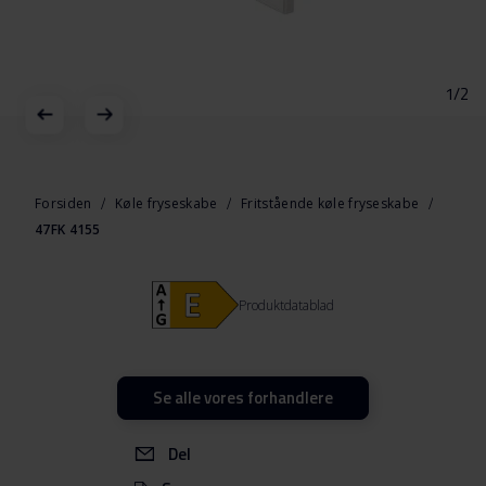
1/2
Gå
til
starten
Forsiden
Køle fryseskabe
Fritstående køle fryseskabe
af
47FK 4155
billedgalleriet
Produktdatablad
Se alle vores forhandlere
Del