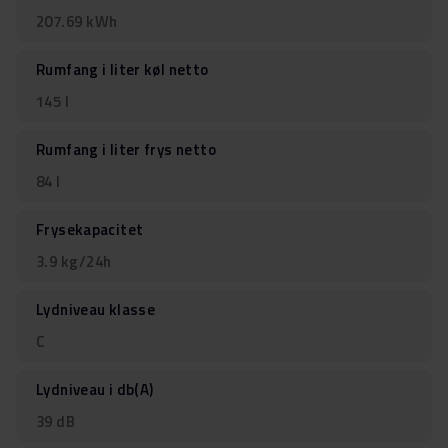
207.69 kWh
Rumfang i liter køl netto
145 l
Rumfang i liter frys netto
84 l
Frysekapacitet
3.9 kg/24h
Lydniveau klasse
C
Lydniveau i db(A)
39 dB