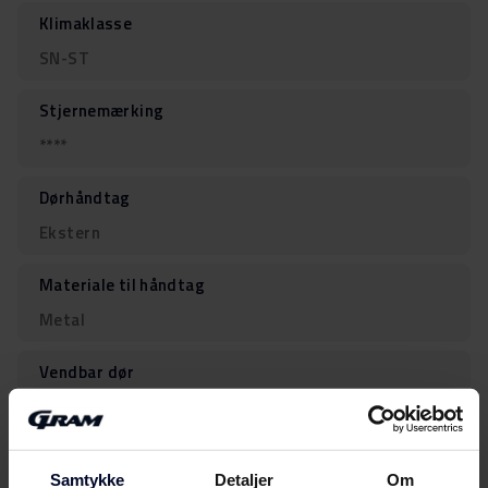
Klimaklasse
SN-ST
Stjernemærking
****
Dørhåndtag
Ekstern
Materiale til håndtag
Metal
Vendbar dør
Antal belysningsenheder
1
Samtykke
Detaljer
Om