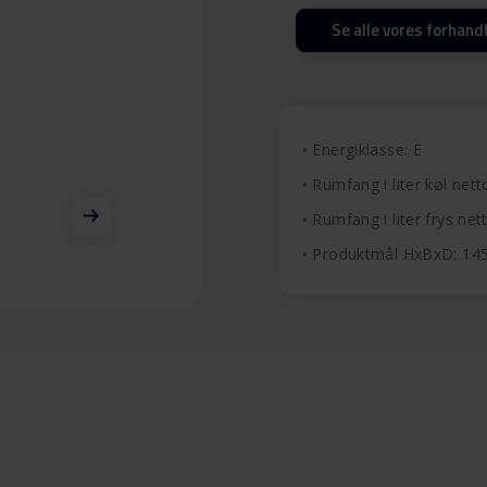
Se alle vores forhand
Energiklasse: E
Rumfang i liter køl nett
Rumfang i liter frys nett
Produktmål HxBxD: 1