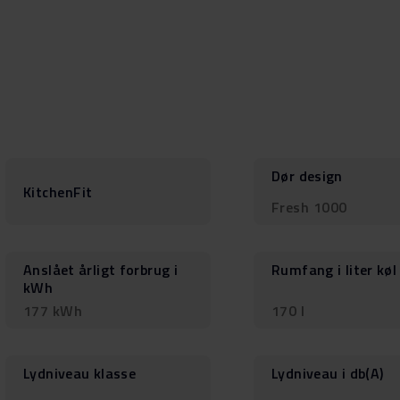
Dør design
KitchenFit
Fresh 1000
Anslået årligt forbrug i
Rumfang i liter køl
kWh
177 kWh
170 l
Lydniveau klasse
Lydniveau i db(A)