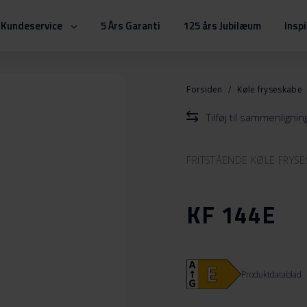
Kundeservice
5 Års Garanti
125 års Jubilæum
Insp
Forsiden
Køle fryseskabe
Tilføj til sammenlignin
FRITSTÅENDE KØLE FRYS
KF 144E
Produktdatablad