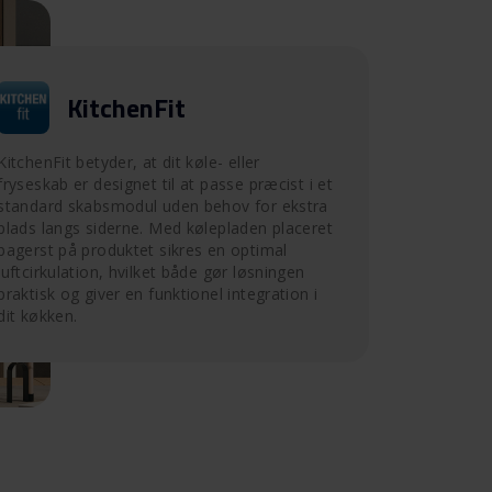
KitchenFit
KitchenFit betyder, at dit køle- eller
fryseskab er designet til at passe præcist i et
standard skabsmodul uden behov for ekstra
plads langs siderne. Med kølepladen placeret
bagerst på produktet sikres en optimal
luftcirkulation, hvilket både gør løsningen
praktisk og giver en funktionel integration i
dit køkken.