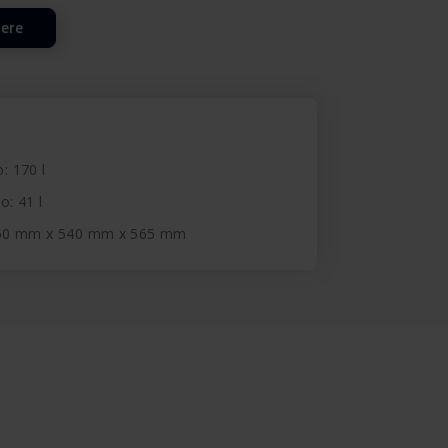
lere
o: 170 l
o: 41 l
450 mm x 540 mm x 565 mm