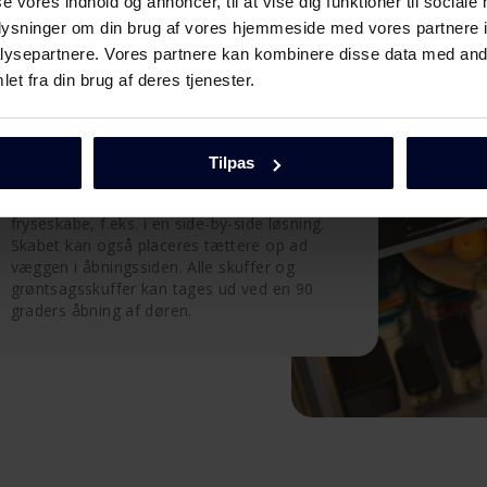
se vores indhold og annoncer, til at vise dig funktioner til sociale
oplysninger om din brug af vores hjemmeside med vores partnere i
ysepartnere. Vores partnere kan kombinere disse data med andr
et fra din brug af deres tjenester.
Sæt skabet hvor du vil
Tilpas
Når døren åbner i sin egen akse, kan skabet
placeres helt op til andre køle eller
fryseskabe, f.eks. i en side-by-side løsning.
Skabet kan også placeres tættere op ad
væggen i åbningssiden. Alle skuffer og
grøntsagsskuffer kan tages ud ved en 90
graders åbning af døren.