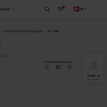
0
iration
DK
Fritstående køle fryseskabe
KF 144E
g
ESKABE
Produktinformation
Frem