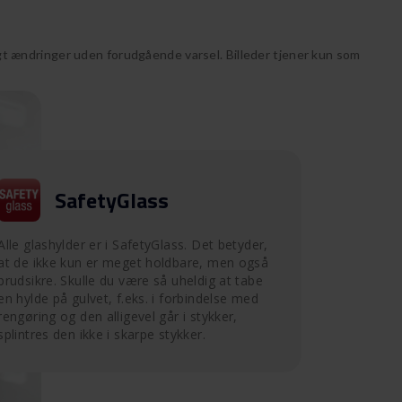
 ændringer uden forudgående varsel. Billeder tjener kun som
SafetyGlass
Alle glashylder er i SafetyGlass. Det betyder,
at de ikke kun er meget holdbare, men også
brudsikre. Skulle du være så uheldig at tabe
en hylde på gulvet, f.eks. i forbindelse med
rengøring og den alligevel går i stykker,
splintres den ikke i skarpe stykker.