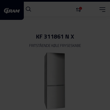
0
KF 311861 N X
FRITSTÅENDE KØLE FRYSESKABE
Gå
til
slutningen
af
billedgalleriet