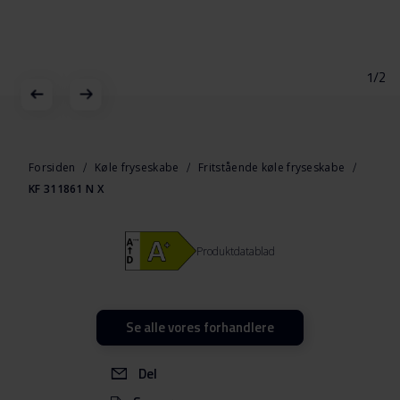
1/2
Gå
til
starten
Forsiden
Køle fryseskabe
Fritstående køle fryseskabe
af
KF 311861 N X
billedgalleriet
Produktdatablad
Se alle vores forhandlere
Del