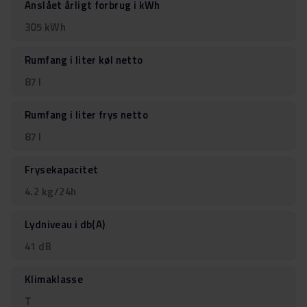
Anslået årligt forbrug i kWh
305 kWh
Rumfang i liter køl netto
87 l
Rumfang i liter frys netto
87 l
Frysekapacitet
4.2 kg/24h
Lydniveau i db(A)
41 dB
Klimaklasse
T