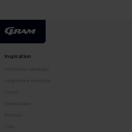
Inspiration
Fritstående køleskabe
Integrerbare køleskabe
Frysere
Vinkøleskabe
Komfurer
Ovne