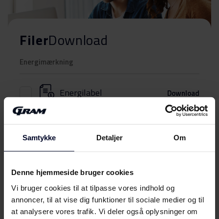
Filer
Download
Energimærkning
Energilabel
Download
Produktdatablad
Samtykke
Detaljer
Om
Produktinformation
Download
(DK,EN,FI,SV,NO)
Denne hjemmeside bruger cookies
Brugervejledning
Vis mere
Vi bruger cookies til at tilpasse vores indhold og
annoncer, til at vise dig funktioner til sociale medier og til
Betjeningsvejledninger
at analysere vores trafik. Vi deler også oplysninger om
Download