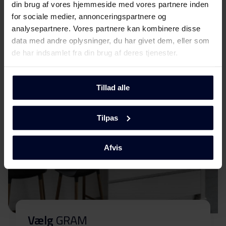
(DK,EN,FI,NO,SV)
din brug af vores hjemmeside med vores partnere inden
for sociale medier, annonceringspartnere og
Mød
GRAM
Produktbillede KF 311861 N X
analysepartnere. Vores partnere kan kombinere disse
data med andre oplysninger, du har givet dem, eller som
de har indsamlet fra din brug af deres tjenester.
Produktbillede KF
Download
311861 N X
Tillad alle
Produktbillede KF
Download
311861 N X
Tilpas
Hent alt (5)
Hent udvalgt
Afvis
Vælg
GRAM