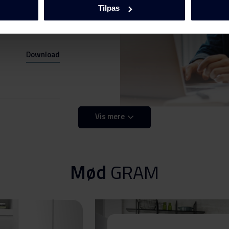
Tilpas
Download
Vis mere
Download
Mød
GRAM
0
Download
0
Download