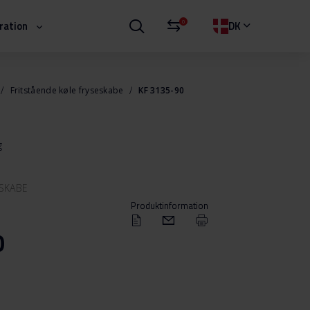
0
iration
DK
Fritstående køle fryseskabe
KF 3135-90
g
ESKABE
Produktinformation
0