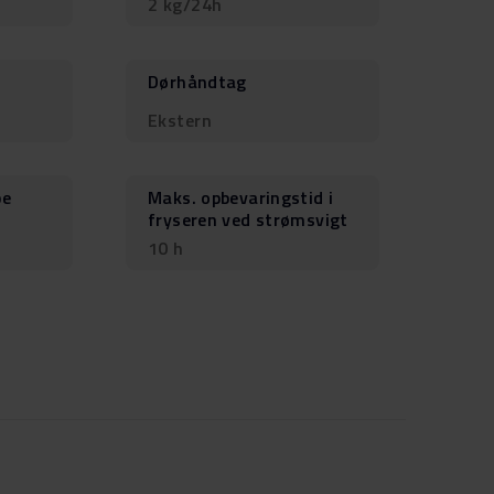
2 kg/24h
Dørhåndtag
Ekstern
pe
Maks. opbevaringstid i
fryseren ved strømsvigt
10 h