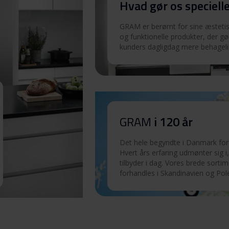
Hvad gør os speciell
0
Download
GRAM er berømt for sine æstetisk
og funktionelle produkter, der gø
kunders dagligdag mere behageli
0
Download
0
Download
0
GRAM
i 120 år
Download
Det hele begyndte i Danmark for 
Hvert års erfaring udmønter sig i,
tilbyder i dag. Vores brede sorti
forhandles i Skandinavien og Pol