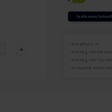
Se alle vores forhand
Energiklasse: A+
Rumfang i liter køl nett
Rumfang i liter frys nett
Produktmål HxBxD: 8