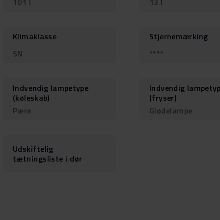
101 l
13 l
Klimaklasse
Stjernemærking
SN
****
Indvendig lampetype
Indvendig lampety
(køleskab)
(fryser)
Pære
Glødelampe
Udskiftelig
tætningsliste i dør