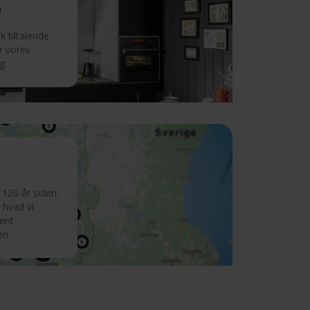
e
 tiltalende
r vores
g.
120 år siden.
 hvad vi
ment
en.