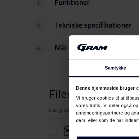
Funktioner
Tekniske specifikationer
Mål og vægt
Samtykke
Filer
Download
Denne hjemmeside bruger c
Vi bruger cookies til at tilpas
vores trafik. Vi deler også 
Energimærkning
annonceringspartnere og anal
dem, eller som de har indsaml
Energilabel