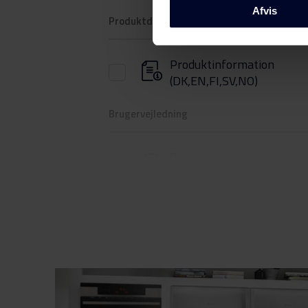
Afvis
Produktdatablad
Produktinformation
(DK,EN,FI,SV,NO)
Brugervejledning
Betjeningsvejledninger
(DK,EN,FI,NO,SV)
Produktbillede KF 3135-90
Produktbillede KF 3135-9
Produktbillede KF 3135-9