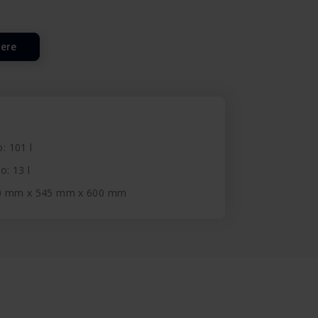
lere
o: 101 l
o: 13 l
40 mm x 545 mm x 600 mm