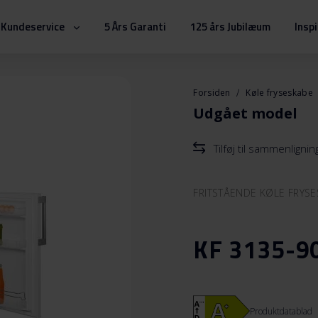
Kundeservice
5 Års Garanti
125 års Jubilæum
Insp
Forsiden
Køle fryseskabe
Udgået model
Tilføj til sammenlignin
FRITSTÅENDE KØLE FRYS
KF 3135-9
Produktdatablad