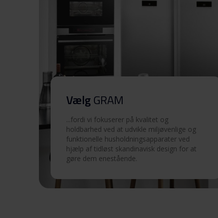
Produktbillede KF 3135-9
Produktbillede KF 3135-9
Produktbillede KF 3135-9
Vælg
GRAM
Produktbillede KF 3135-9
...fordi vi fokuserer på kvalitet og
holdbarhed ved at udvikle miljøvenlige og
funktionelle husholdningsapparater ved
Hent alt (9)
Hent udvalgt
hjælp af tidløst skandinavisk design for at
gøre dem enestående.