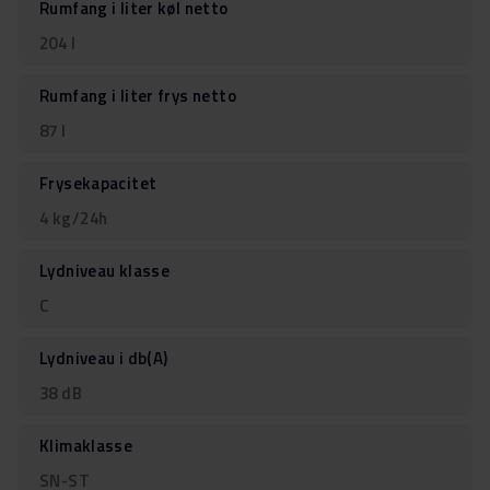
Rumfang i liter køl netto
204 l
Rumfang i liter frys netto
87 l
Frysekapacitet
4 kg/24h
Lydniveau klasse
C
Lydniveau i db(A)
38 dB
Klimaklasse
SN-ST