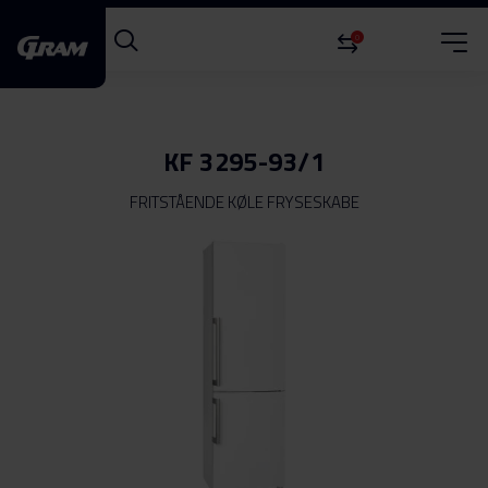
0
KF 3295-93/1
FRITSTÅENDE KØLE FRYSESKABE
Gå
til
slutningen
af
billedgalleriet