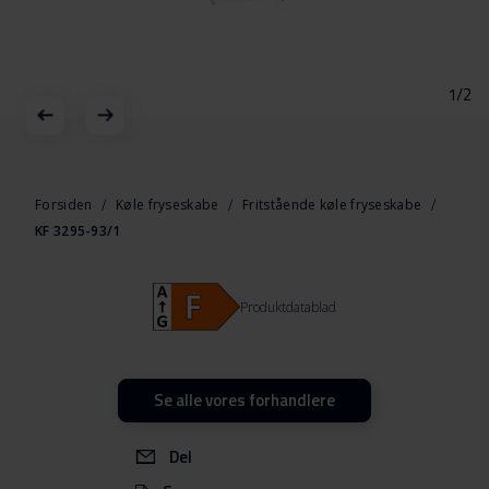
1/2
Gå
til
starten
Forsiden
Køle fryseskabe
Fritstående køle fryseskabe
af
KF 3295-93/1
billedgalleriet
Produktdatablad
Se alle vores forhandlere
Del