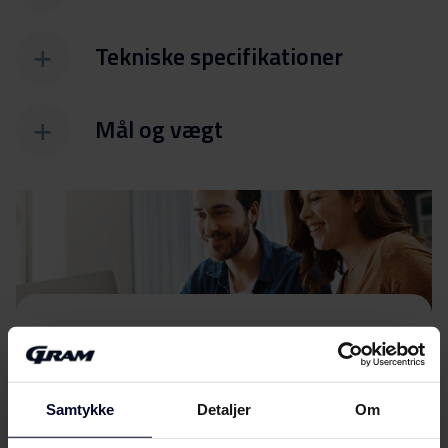
Tekniske specifikationer
Mål og vægt
Filer
Download
Energimærkning
Samtykke
Detaljer
Om
Energilabel
Download