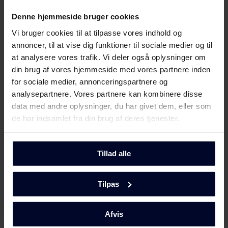
Denne hjemmeside bruger cookies
Produktdatablad
Vi bruger cookies til at tilpasse vores indhold og
annoncer, til at vise dig funktioner til sociale medier og til
Produktinformation
at analysere vores trafik. Vi deler også oplysninger om
Download
(DK,EN,FI,SV,NO)
din brug af vores hjemmeside med vores partnere inden
for sociale medier, annonceringspartnere og
Brugervejledning
analysepartnere. Vores partnere kan kombinere disse
Vis mere
data med andre oplysninger, du har givet dem, eller som
de har indsamlet fra din brug af deres tjenester.
Betjeningsvejledninger
Download
(DK,EN,FI,NO,SV)
Tillad alle
Mød
GRAM
Produktbillede KF 3295-93/1
Tilpas
Produktbillede KF 3295-
Download
93/1
Afvis
Produktbillede KF 3295-