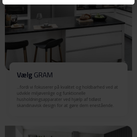
Download
93/1
Hent alt (5)
Hent udvalgt
Vælg
GRAM
...fordi vi fokuserer på kvalitet og holdbarhed ved at
udvikle miljøvenlige og funktionelle
husholdningsapparater ved hjælp af tidløst
skandinavisk design for at gøre dem enestående.