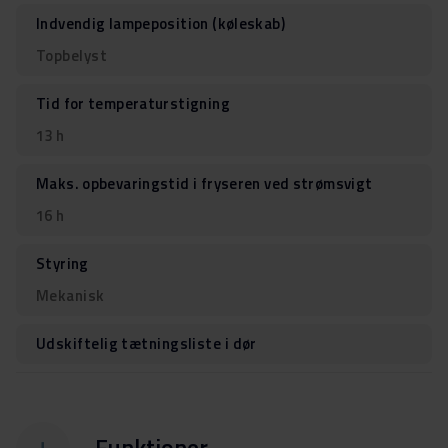
Indvendig lampeposition (køleskab)
Topbelyst
Tid for temperaturstigning
13 h
Maks. opbevaringstid i fryseren ved strømsvigt
16 h
Styring
Mekanisk
Udskiftelig tætningsliste i dør
Funktioner