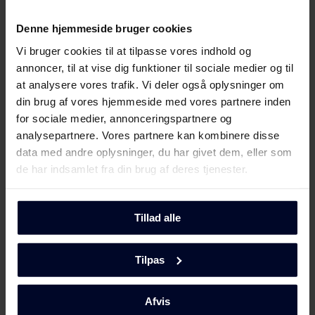
Energilabel
Download
Denne hjemmeside bruger cookies
Produktdatablad
Vi bruger cookies til at tilpasse vores indhold og
annoncer, til at vise dig funktioner til sociale medier og til
at analysere vores trafik. Vi deler også oplysninger om
Produktinformation
Download
din brug af vores hjemmeside med vores partnere inden
(DK,EN,FI,SV,NO)
for sociale medier, annonceringspartnere og
analysepartnere. Vores partnere kan kombinere disse
Brugervejledning
Vis mere
data med andre oplysninger, du har givet dem, eller som
de har indsamlet fra din brug af deres tjenester.
Betjeningsvejledninger
Download
(DK,EN,FI,NO,SV)
Tillad alle
Mød
GRAM
Produktbillede KF 3295-93 X/1
Tilpas
Produktbillede KF 3295-
Download
93 X/1
Afvis