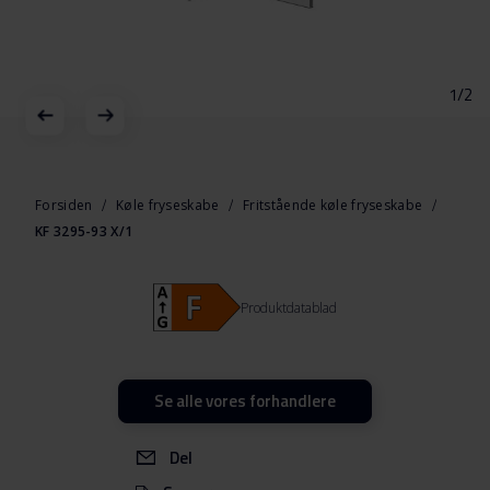
1/2
Gå
til
starten
Forsiden
Køle fryseskabe
Fritstående køle fryseskabe
af
KF 3295-93 X/1
billedgalleriet
Produktdatablad
Se alle vores forhandlere
Del