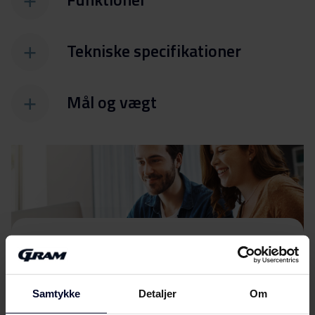
Tekniske specifikationer
Mål og vægt
Filer
Download
Energimærkning
Samtykke
Detaljer
Om