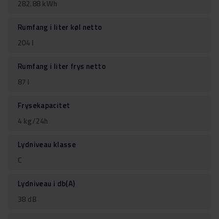
282.88 kWh
Rumfang i liter køl netto
204 l
Rumfang i liter frys netto
87 l
Frysekapacitet
4 kg/24h
Lydniveau klasse
C
Lydniveau i db(A)
38 dB