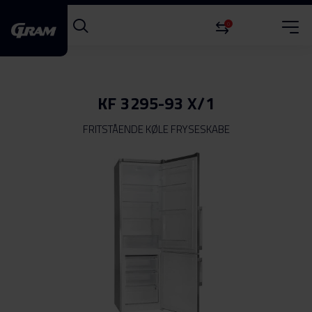
0
KF 3295-93 X/1
FRITSTÅENDE KØLE FRYSESKABE
Gå
til
slutningen
af
billedgalleriet