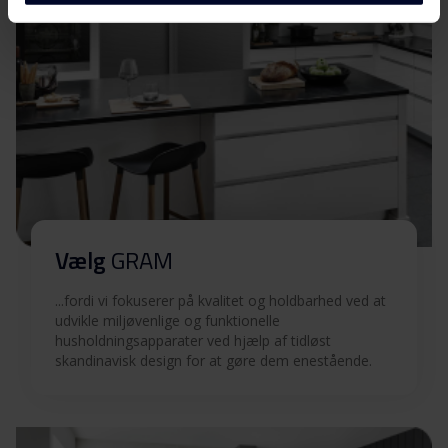
Produktbillede KF 3295-
Download
93 X/1
Hent alt (5)
Hent udvalgt
Vælg
GRAM
...fordi vi fokuserer på kvalitet og holdbarhed ved at
udvikle miljøvenlige og funktionelle
husholdningsapparater ved hjælp af tidløst
skandinavisk design for at gøre dem enestående.