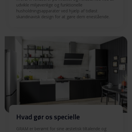
Produktbillede KF 3366-
Download
udvikle miljøvenlige og funktionelle
90 FN
husholdningsapparater ved hjælp af tidløst
skandinavisk design for at gøre dem enestående.
Hent alt (9)
Hent udvalgt
Hvad gør os specielle
GRAM er berømt for sine æstetisk tiltalende og