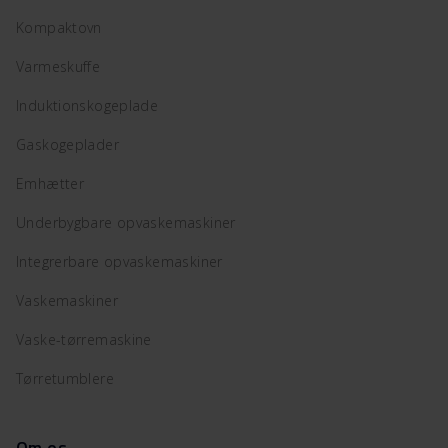
Kompaktovn
Varmeskuffe
Induktionskogeplade
Gaskogeplader
Emhætter
Underbygbare opvaskemaskiner
Integrerbare opvaskemaskiner
Vaskemaskiner
Vaske-tørremaskine
Tørretumblere
Om os