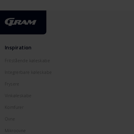
Inspiration
Fritstående køleskabe
Integrerbare køleskabe
Frysere
Vinkøleskabe
Komfurer
Ovne
Mikroovne