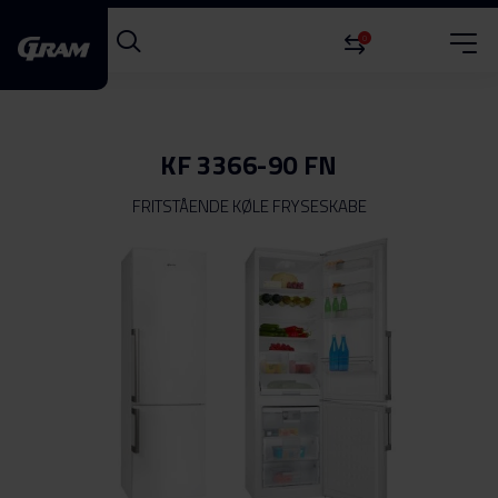
0
KF 3366-90 FN
FRITSTÅENDE KØLE FRYSESKABE
Gå
til
slutningen
af
billedgalleriet