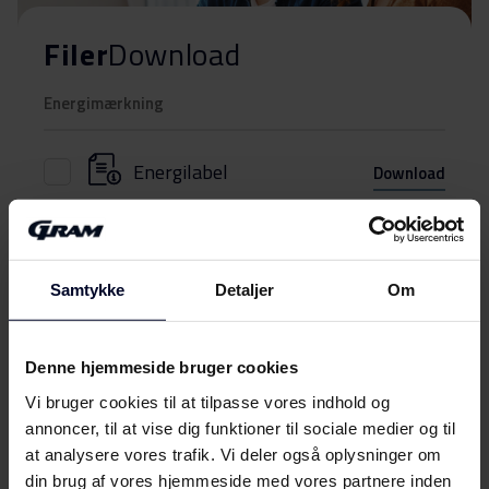
Filer
Download
Energimærkning
Energilabel
Download
Produktdatablad
Produktinformation
Samtykke
Detaljer
Om
Download
(DK,EN,FI,SV,NO)
Denne hjemmeside bruger cookies
Brugervejledning
Vis mere
Vi bruger cookies til at tilpasse vores indhold og
annoncer, til at vise dig funktioner til sociale medier og til
Betjeningsvejledninger
Download
at analysere vores trafik. Vi deler også oplysninger om
(DK,EN,FI,NO,SV)
din brug af vores hjemmeside med vores partnere inden