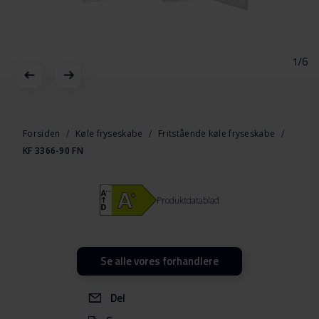
1/6
Gå
til
starten
Forsiden
Køle fryseskabe
Fritstående køle fryseskabe
af
KF 3366-90 FN
billedgalleriet
Produktdatablad
Se alle vores forhandlere
Del