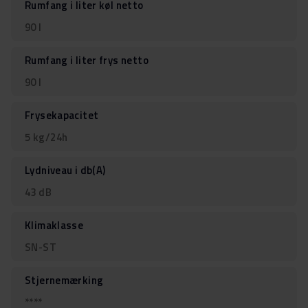
Rumfang i liter køl netto
90 l
Rumfang i liter frys netto
90 l
Frysekapacitet
5 kg/24h
Lydniveau i db(A)
43 dB
Klimaklasse
SN-ST
Stjernemærking
****