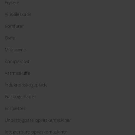
Frysere
Vinkøleskabe
Komfurer
Ovne
Mikroovne
Kompaktovn
Varmeskuffe
Induktionskogeplade
Gaskogeplader
Emhætter
Underbygbare opvaskemaskiner
Integrerbare opvaskemaskiner