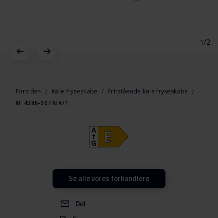
1/2
Gå
til
starten
Forsiden
Køle fryseskabe
Fritstående køle fryseskabe
af
KF 4386-90 FN X/1
billedgalleriet
Se alle vores forhandlere
Del