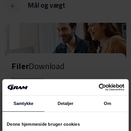
Mål og vægt
Filer
Download
Energimærkning
Energilabel
Download
Samtykke
Detaljer
Om
Brugervejledning
Denne hjemmeside bruger cookies
Betjeningsvejledninger