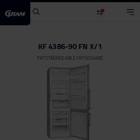
0
KF 4386-90 FN X/1
FRITSTÅENDE KØLE FRYSESKABE
Gå
til
slutningen
af
billedgalleriet