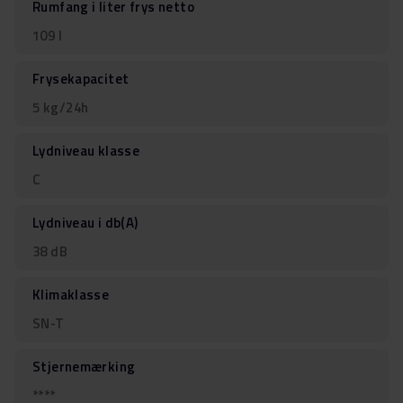
Rumfang i liter frys netto
109 l
Frysekapacitet
5 kg/24h
Lydniveau klasse
C
Lydniveau i db(A)
38 dB
Klimaklasse
SN-T
Stjernemærking
****