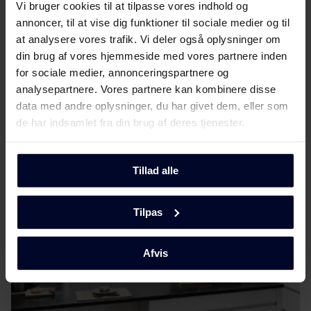
Download
Vi bruger cookies til at tilpasse vores indhold og
(DK,EN,FI,NO,SV)
annoncer, til at vise dig funktioner til sociale medier og til
at analysere vores trafik. Vi deler også oplysninger om
Produktbillede KF 4386-90 FN X/1
Vis mere
din brug af vores hjemmeside med vores partnere inden
for sociale medier, annonceringspartnere og
Produktbillede KF 4386-
analysepartnere. Vores partnere kan kombinere disse
Download
90 FN X/1
data med andre oplysninger, du har givet dem, eller som
de har indsamlet fra din brug af deres tjenester.
Mød
GRAM
Produktbillede KF 4386-
Download
90 FN X/1
Tillad alle
Hent alt (4)
Hent udvalgt
Tilpas
Afvis