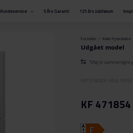
Kundeservice
5 Års Garanti
125 års Jubilæum
Insp
Forsiden
Køle fryseskabe
Udgået model
Tilføj til sammenlignin
FRITSTÅENDE KØLE FRYS
KF 471854