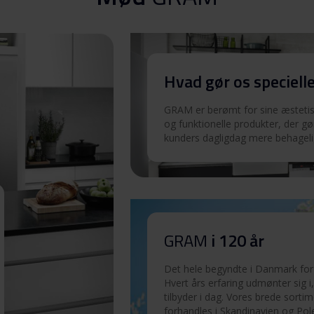
Download
Hvad gør os speciell
GRAM er berømt for sine æstetisk
og funktionelle produkter, der gø
kunders dagligdag mere behageli
GRAM
i 120 år
Det hele begyndte i Danmark for 
Hvert års erfaring udmønter sig i,
tilbyder i dag. Vores brede sorti
forhandles i Skandinavien og Pol