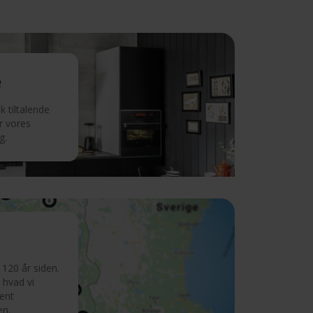
e
 tiltalende
r vores
g.
120 år siden.
 hvad vi
ment
en.