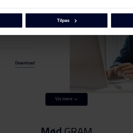
Tilpas
Download
Download
Vis mere
Download
Download
Mød
GRAM