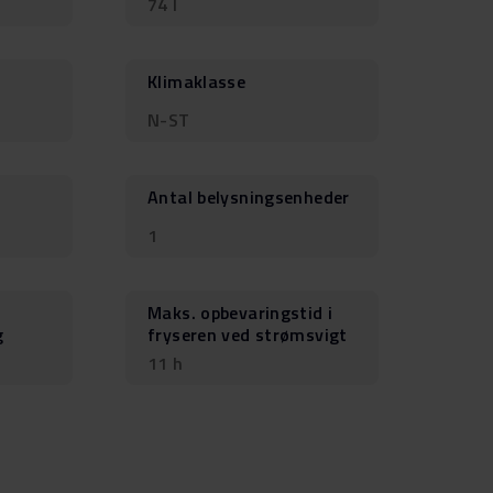
74 l
Klimaklasse
N-ST
Antal belysningsenheder
1
Maks. opbevaringstid i
g
fryseren ved strømsvigt
11 h