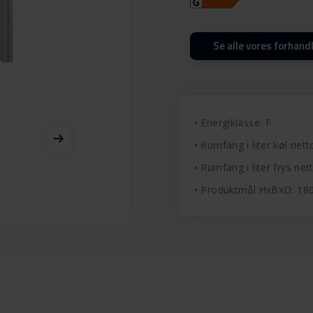
Se alle vores forhand
Energiklasse: F
Rumfang i liter køl nett
Rumfang i liter frys nett
Produktmål HxBxD: 1