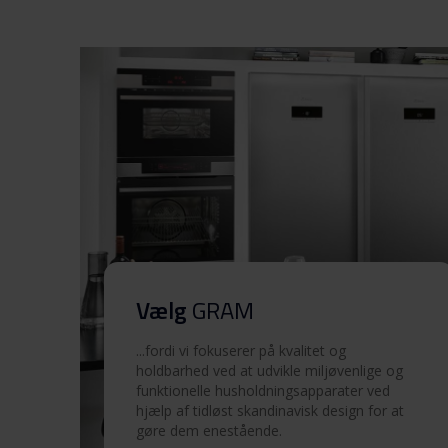
Produktbillede KF 471854
N/1
Hent alt (5)
Hent udvalgt
Vælg
GRAM
...fordi vi fokuserer på kvalitet og
holdbarhed ved at udvikle miljøvenlige og
funktionelle husholdningsapparater ved
hjælp af tidløst skandinavisk design for at
gøre dem enestående.