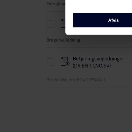
Energimærkning
Afvis
Energilabel
Brugervejledning
Betjeningsvejledninger
(DK,EN,FI,NO,SV)
Produktbillede KF 471854 N/1
Produktbillede KF 471854
N/1
Produktbillede KF 471854
N/1