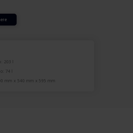
lere
o: 203 l
o: 74 l
800 mm x 540 mm x 595 mm