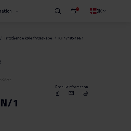
0
iration
DK
Fritstående køle fryseskabe
KF 471854 N/1
g
ESKABE
Produktinformation
 N/1