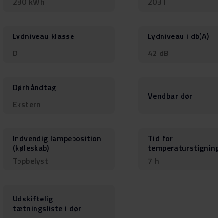
280 kWh
203 l
Lydniveau klasse
Lydniveau i db(A)
D
42 dB
Dørhåndtag
Vendbar dør
Ekstern
Indvendig lampeposition
Tid for
(køleskab)
temperaturstignin
Topbelyst
7 h
Udskiftelig
tætningsliste i dør