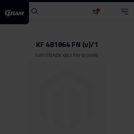
0
KF 481864 FN (v)/1
FRITSTÅENDE KØLE FRYSESKABE
Gå
til
slutningen
af
billedgalleriet