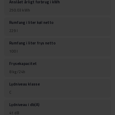
Anslået årligt forbrug i kWh
250.03 kWh
Rumfang i liter køl netto
229 l
Rumfang i liter frys netto
100 l
Frysekapacitet
8 kg/24h
Lydniveau klasse
C
Lydniveau i db(A)
41 dB