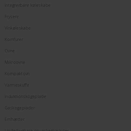
Integrerbare køleskabe
Frysere
Vinkøleskabe
Komfurer
Ovne
Mikroovne
Kompaktovn
Varmeskuffe
Induktionskogeplade
Gaskogeplader
Emhætter
Underbygbare opvaskemaskiner