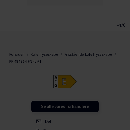
Gå
til
starten
-1/0
af
billedgalleriet
Forsiden
Køle fryseskabe
Fritstående køle fryseskabe
KF 481864 FN (v)/1
Se alle vores forhandlere
Del