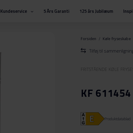
Kundeservice
5 Års Garanti
125 års Jubilæum
Insp
Forsiden
Køle fryseskabe
Tilføj til sammenlignin
FRITSTÅENDE KØLE FRYS
KF 611454
Produktdatablad