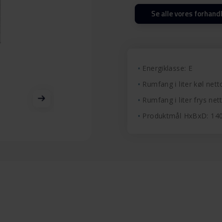
Se alle vores forhand
Energiklasse: E
Rumfang i liter køl nett
Rumfang i liter frys nett
Produktmål HxBxD: 1