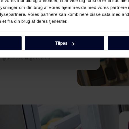
se vores indhold og annoncer, til at vise dig funktioner til sociale
Sæt skabet hvor du vil
oplysninger om din brug af vores hjemmeside med vores partnere i
ysepartnere. Vores partnere kan kombinere disse data med andr
et fra din brug af deres tjenester.
Når døren åbner i sin egen akse, kan skabet
placeres helt op til andre køle eller
fryseskabe, f.eks. i en side-by-side løsning.
Skabet kan også placeres tættere op ad
Tilpas
væggen i åbningssiden. Alle skuffer og
grøntsagsskuffer kan tages ud ved en 90
graders åbning af døren.