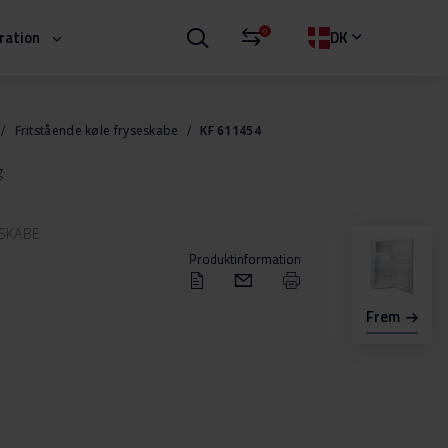
0
iration
DK
Fritstående køle fryseskabe
KF 611454
g
ESKABE
Produktinformation
Frem