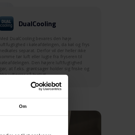
DualCooling
Med DualCooling bevares den høje
luftfugtighed i køleafdelingen, da køl og frys
nedkøles separat. Derfor vil der heller ikke
komme tør luft eller lugte fra fryseren til
køleafdelingen. Den højere luftfugtighed
gør, at f.eks. grøntsager holder sig friske og
ikke udtørrer så hurtigt.
Om