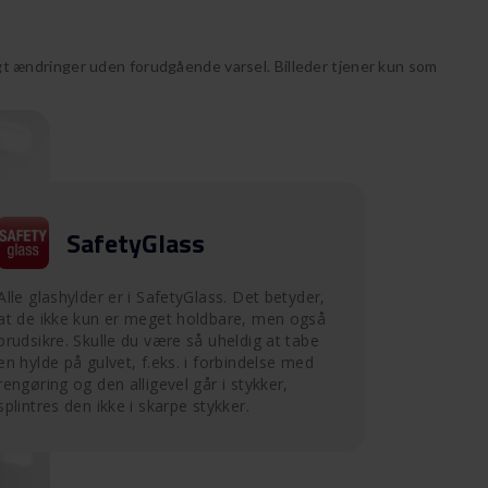
 ændringer uden forudgående varsel. Billeder tjener kun som
SafetyGlass
Alle glashylder er i SafetyGlass. Det betyder,
at de ikke kun er meget holdbare, men også
brudsikre. Skulle du være så uheldig at tabe
en hylde på gulvet, f.eks. i forbindelse med
rengøring og den alligevel går i stykker,
splintres den ikke i skarpe stykker.