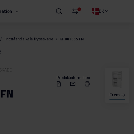
0
iration
DK
Fritstående køle fryseskabe
KF 881865 FN
g
ESKABE
Produktinformation
 FN
Frem