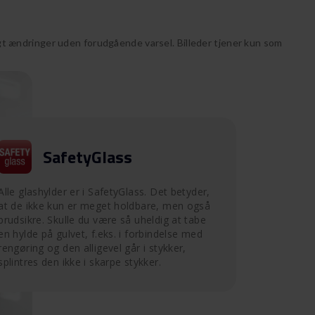
 ændringer uden forudgående varsel. Billeder tjener kun som
SafetyGlass
Alle glashylder er i SafetyGlass. Det betyder,
at de ikke kun er meget holdbare, men også
brudsikre. Skulle du være så uheldig at tabe
en hylde på gulvet, f.eks. i forbindelse med
rengøring og den alligevel går i stykker,
splintres den ikke i skarpe stykker.