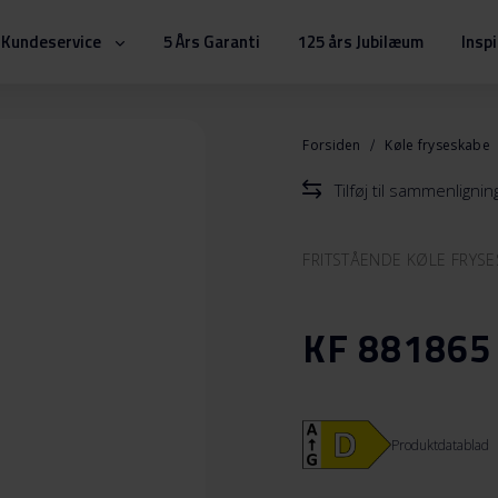
Kundeservice
5 Års Garanti
125 års Jubilæum
Insp
Forsiden
Køle fryseskabe
Tilføj til sammenlignin
FRITSTÅENDE KØLE FRYS
KF 881865
Produktdatablad