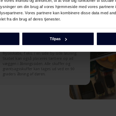
se vores indhold og annoncer, til at vise dig funktioner til sociale
oplysninger om din brug af vores hjemmeside med vores partnere i
ysepartnere. Vores partnere kan kombinere disse data med andr
et fra din brug af deres tjenester.
Sæt skabet hvor du vil
Tilpas
Når døren åbner i sin egen akse, kan skabet
placeres helt op til andre køle eller
fryseskabe, f.eks. i en side-by-side løsning.
Skabet kan også placeres tættere op ad
væggen i åbningssiden. Alle skuffer og
grøntsagsskuffer kan tages ud ved en 90
graders åbning af døren.