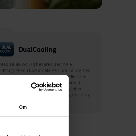
DualCooling
Med DualCooling bevares den høje
luftfugtighed i køleafdelingen, da køl og frys
nedkøles separat. Derfor vil der heller ikke
komme tør luft eller lugte fra fryseren til
køleafdelingen. Den højere luftfugtighed
gør, at f.eks. grøntsager holder sig friske og
ikke udtørrer så hurtigt.
Om