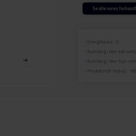
Se alle vores forhand
Energiklasse: D
Rumfang i liter køl nett
Rumfang i liter frys nett
Produktmål HxBxD: 1