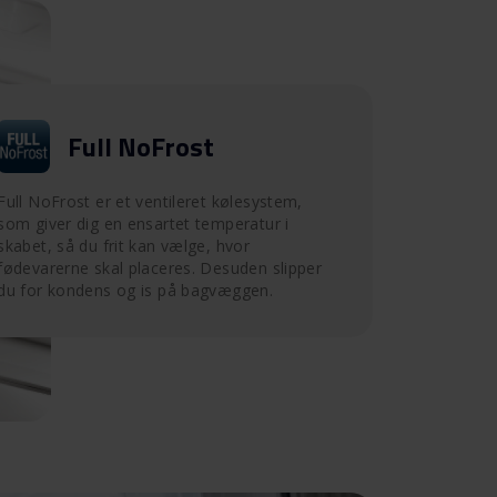
Full NoFrost
Full NoFrost er et ventileret kølesystem,
som giver dig en ensartet temperatur i
skabet, så du frit kan vælge, hvor
fødevarerne skal placeres. Desuden slipper
du for kondens og is på bagvæggen.