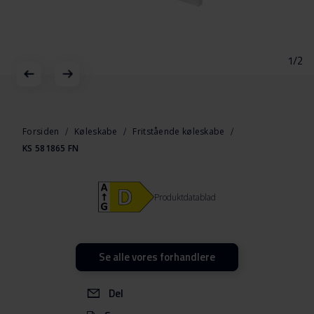
1/2
Gå
til
starten
Forsiden
Køleskabe
Fritstående køleskabe
af
KS 581865 FN
billedgalleriet
Produktdatablad
Se alle vores forhandlere
Del