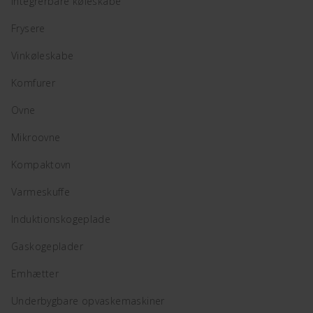
Integrerbare køleskabe
Frysere
Vinkøleskabe
Komfurer
Ovne
Mikroovne
Kompaktovn
Varmeskuffe
Induktionskogeplade
Gaskogeplader
Emhætter
Underbygbare opvaskemaskiner