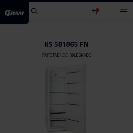
0
KS 581865 FN
FRITSTÅENDE KØLESKABE
Gå
til
slutningen
af
billedgalleriet