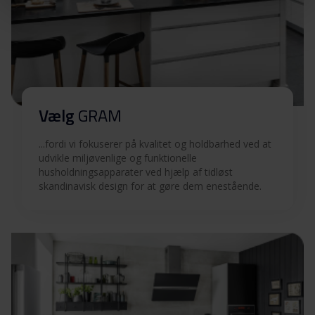
Betjeningsvejledninger
Download
(DK,EN,FI,NO,SV)
Produktbillede KS 581865 FN
Produktbillede KS
Download
581865 FN
Vælg
GRAM
Produktbillede KS
...fordi vi fokuserer på kvalitet og holdbarhed ved at
Download
udvikle miljøvenlige og funktionelle
581865 FN
husholdningsapparater ved hjælp af tidløst
skandinavisk design for at gøre dem enestående.
Hent alt (9)
Hent udvalgt