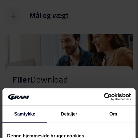
Mål og vægt
Filer
Download
Energimærkning
Energilabel
Download
Samtykke
Detaljer
Om
Produktdatablad
Denne hjemmeside bruger cookies