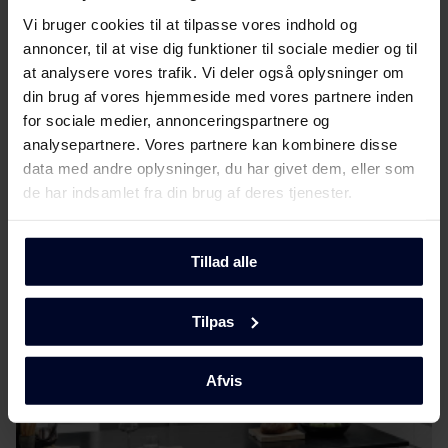
Vi bruger cookies til at tilpasse vores indhold og
Produktinformation
Download
annoncer, til at vise dig funktioner til sociale medier og til
(DK,EN,FI,SV,NO)
at analysere vores trafik. Vi deler også oplysninger om
din brug af vores hjemmeside med vores partnere inden
Brugervejledning
Vis mere
for sociale medier, annonceringspartnere og
analysepartnere. Vores partnere kan kombinere disse
Sikkerhedsoplysninger og
data med andre oplysninger, du har givet dem, eller som
Download
advarsler (NO)
de har indsamlet fra din brug af deres tjenester.
Mød
GRAM
Sikkerhedsoplysninger og
Download
advarsler (FI)
Tillad alle
Sikkerhedsoplysninger og
Download
Tilpas
advarsler (DK)
Sikkerhedsoplysninger og
Afvis
Download
advarsler (SV)