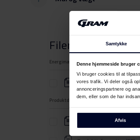
Filer
Download
Samtykke
Energimærkning
Denne hjemmeside bruger c
Vi bruger cookies til at tilpas
vores trafik. Vi deler også 
Energilabel
annonceringspartnere og anal
dem, eller som de har indsaml
Produktdatablad
Produktinformation (DK)
Afvis