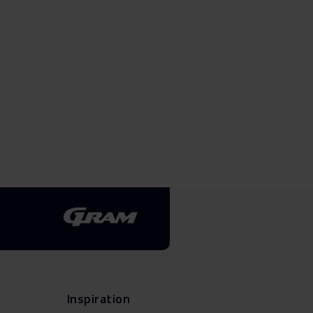
Produktbillede KS 6456-9
X
Produktbillede KS 6456-9
X
Produktbillede KS 6456-9
X
Hent alt (16)
Hent udvalgt
Inspiration