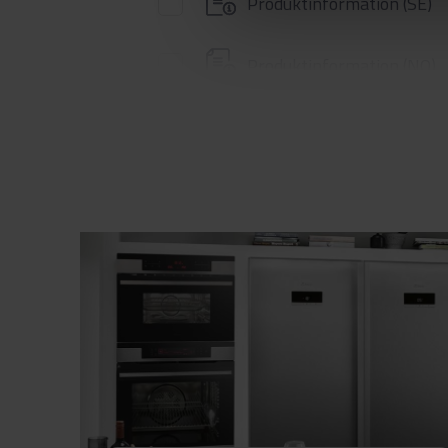
Produktinformation (SE)
Produktinformation (NO)
Produktinformation (EN)
Brugervejledning
Sikkerhedsoplysninger og
advarsler (NO)
Sikkerhedsoplysninger og
advarsler (FI)
Sikkerhedsoplysninger og
advarsler (DK)