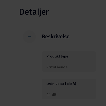
Detaljer
Beskrivelse
Produkttype
Fritstående
Lydniveau i db(A)
41 dB