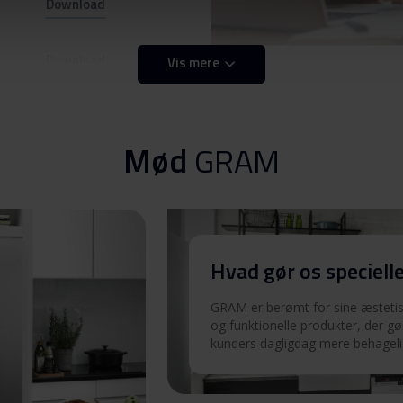
Download
Download
Vis mere
Download
Mød
GRAM
Download
Hvad gør os speciell
Download
GRAM er berømt for sine æstetisk
og funktionelle produkter, der gø
kunders dagligdag mere behageli
Download