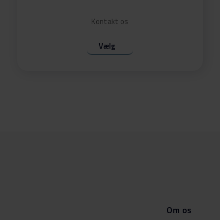
0 F
Download
Kontakt os
0 F
Download
Vælg
0 F
Download
Om os