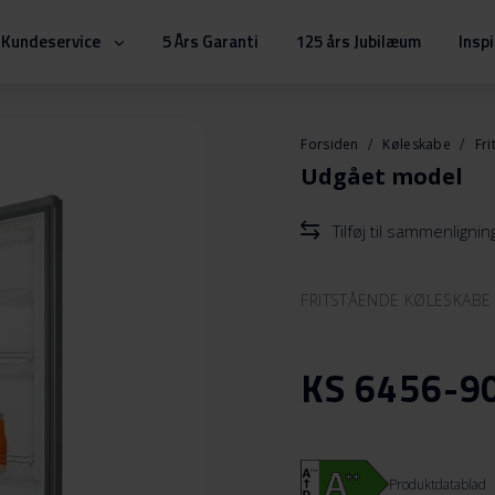
Kundeservice
5 Års Garanti
125 års Jubilæum
Insp
Forsiden
Køleskabe
Fr
Udgået model
Tilføj til sammenlignin
FRITSTÅENDE KØLESKABE
KS 6456-90
Produktdatablad