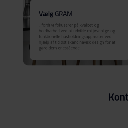
Sikkerhedsoplysninger og
advarsler (SV)
Vælg
GRAM
...fordi vi fokuserer på kvalitet og
Betjeningsvejledninger
holdbarhed ved at udvikle miljøvenlige og
(DK,EN,FI,NO,SV)
funktionelle husholdningsapparater ved
hjælp af tidløst skandinavisk design for at
Produktbillede KS 6456-90 F X
gøre dem enestående.
Produktbillede KS 6456-9
X
Produktbillede KS 6456-9
Kont
X
Produktbillede KS 6456-9
X