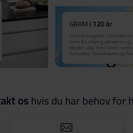
Download
GRAM
i 120 år
Download
Det hele begyndte i Danmark for 
Hvert års erfaring udmønter sig i,
tilbyder i dag. Vores brede sorti
forhandles i Skandinavien og Pol
0 F
Download
0 F
Download
akt os
hvis du har behov for 
0 F
Download