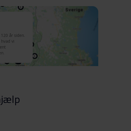
120 år siden.
 hvad vi
ment
en.
hjælp