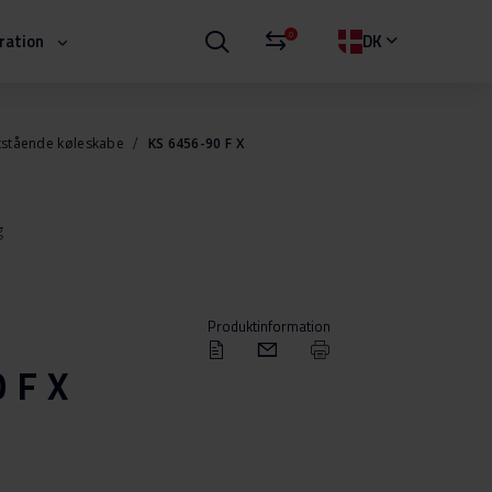
0
iration
DK
itstående køleskabe
KS 6456-90 F X
g
Produktinformation
 F X