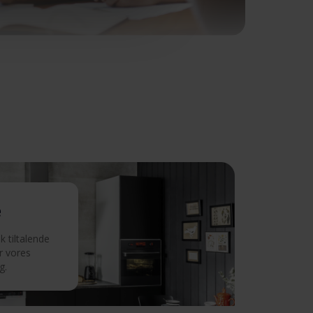
e
 tiltalende
r vores
g.