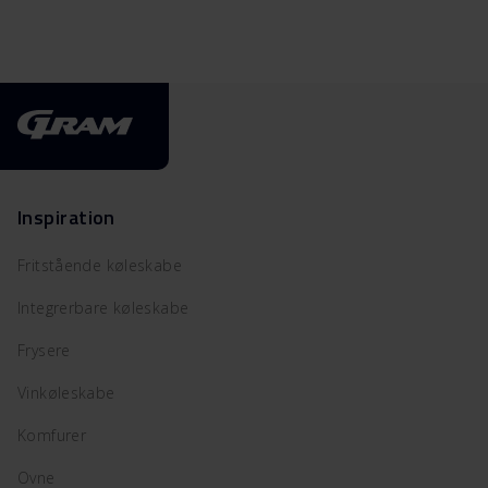
Inspiration
Fritstående køleskabe
Integrerbare køleskabe
Frysere
Vinkøleskabe
Komfurer
Ovne