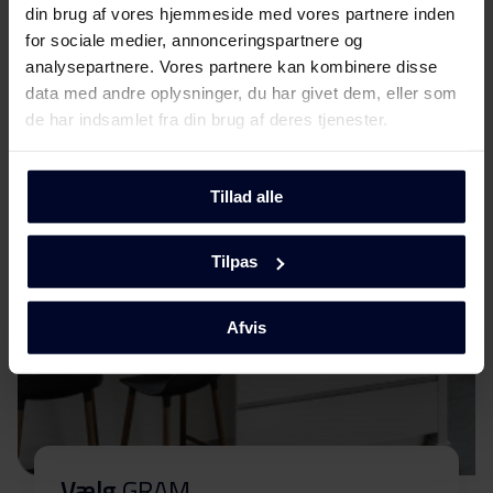
din brug af vores hjemmeside med vores partnere inden
Sikkerhedsoplysninger og
Download
for sociale medier, annonceringspartnere og
advarsler (SV)
Mød
GRAM
analysepartnere. Vores partnere kan kombinere disse
data med andre oplysninger, du har givet dem, eller som
Sikkerhedsoplysninger og
Download
de har indsamlet fra din brug af deres tjenester.
advarsler (NO)
Sikkerhedsoplysninger og
Tillad alle
Download
advarsler (EN)
Tilpas
Advarsler og
Download
sikkerhedsoplysninger
Afvis
Betjeningsvejledninger
Download
(EN)
Betjeningsvejledninger
Download
(FI)
Vælg
GRAM