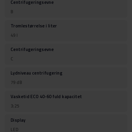
Centrifugeringsevne
B
Tromlestørrelse i liter
49 l
Centrifugeringsevne
C
Lydniveau centrifugering
79 dB
Vasketid ECO 40-60 fuld kapacitet
3:25
Display
LED