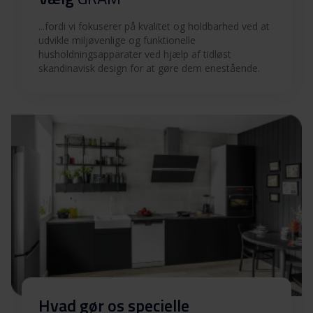
Betjeningsvejledninger
Download
(NO)
...fordi vi fokuserer på kvalitet og holdbarhed ved at
udvikle miljøvenlige og funktionelle
husholdningsapparater ved hjælp af tidløst
Betjeningsvejledninger
skandinavisk design for at gøre dem enestående.
Download
(SV)
Betjeningsvejledninger
Download
(DK)
Produktbillede WD 57014-50
Produktbillede WD
Download
57014-50
Hent alt (13)
Hent udvalgt
Hvad gør os specielle