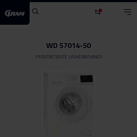
0
WD 57014-50
FRONTBETJENTE VASKEMASKINER
Gå
til
slutningen
af
billedgalleriet