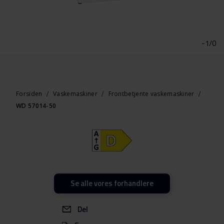
Gå
til
starten
-1/0
af
billedgalleriet
Forsiden
Vaskemaskiner
Frontbetjente vaskemaskiner
WD 57014-50
Se alle vores forhandlere
Del