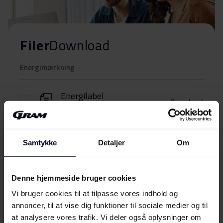
Filer
Download
Energimærkning
Energilabel
Download
(EN,DK,FI,SV,NO)
Brugervejledning
Samtykke
Detaljer
Om
Sikkerhedsoplysninger og
Download
advarsler (DK)
Denne hjemmeside bruger cookies
Vi bruger cookies til at tilpasse vores indhold og
Sikkerhedsoplysninger og
Vis mere
Download
annoncer, til at vise dig funktioner til sociale medier og til
advarsler (FI)
at analysere vores trafik. Vi deler også oplysninger om