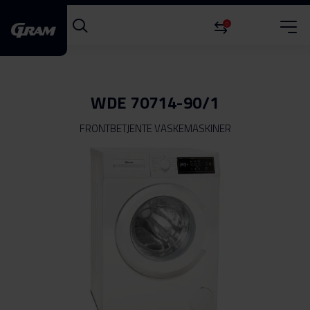
0
WDE 70714-90/1
FRONTBETJENTE VASKEMASKINER
Gå
til
slutningen
af
billedgalleriet