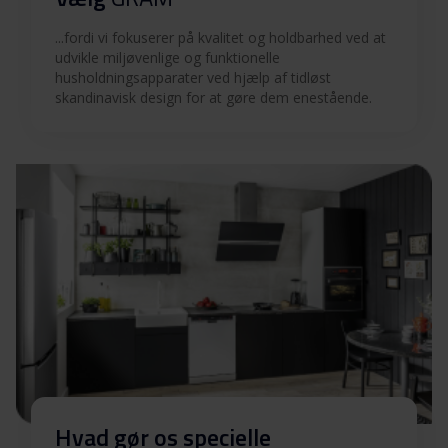
Betjeningsvejledninger
Download
(FI)
...fordi vi fokuserer på kvalitet og holdbarhed ved at
udvikle miljøvenlige og funktionelle
Betjeningsvejledninger
husholdningsapparater ved hjælp af tidløst
Download
skandinavisk design for at gøre dem enestående.
(NO)
Betjeningsvejledninger
Download
(SV)
Produktbillede WDE 70714-90/1
Produktbillede WDE
Download
70714-90/1
Hent alt (13)
Hent udvalgt
Hvad gør os specielle