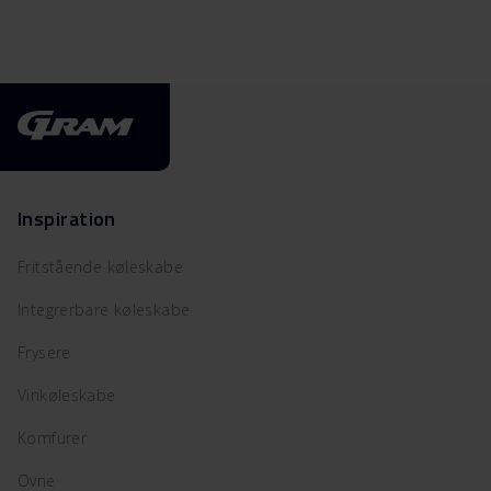
Inspiration
Fritstående køleskabe
Integrerbare køleskabe
Frysere
Vinkøleskabe
Komfurer
Ovne