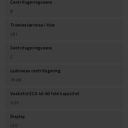
Centrifugeringsevne
B
Tromlestørrelse i liter
49 l
Centrifugeringsevne
C
Lydniveau centrifugering
79 dB
Vasketid ECO 40-60 fuld kapacitet
3:25
Display
LED