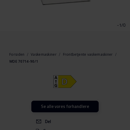
Gå
til
starten
-1/0
af
billedgalleriet
Forsiden
Vaskemaskiner
Frontbetjente vaskemaskiner
WDE 70714-90/1
Se alle vores forhandlere
Del