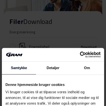
Filer
Download
Energimærkning
Energilabel
Download
Brugervejledning
Samtykke
Detaljer
Om
Sikkerhedsoplysninger og
Download
advarsler (DK)
Denne hjemmeside bruger cookies
Sikkerhedsoplysninger og
Vi bruger cookies til at tilpasse vores indhold og
Vis mere
Download
advarsler (FI)
annoncer, til at vise dig funktioner til sociale medier og til
at analysere vores trafik. Vi deler også oplysninger om