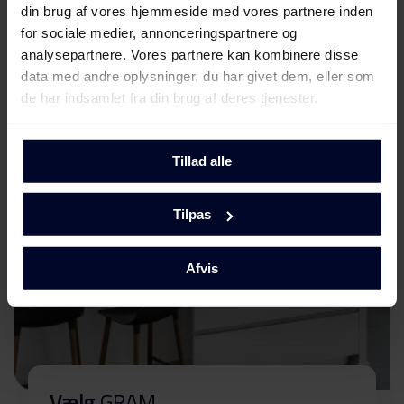
Sikkerhedsoplysninger og
din brug af vores hjemmeside med vores partnere inden
Download
advarsler (SV)
for sociale medier, annonceringspartnere og
Mød
GRAM
analysepartnere. Vores partnere kan kombinere disse
Sikkerhedsoplysninger og
data med andre oplysninger, du har givet dem, eller som
Download
advarsler (NO)
de har indsamlet fra din brug af deres tjenester.
Sikkerhedsoplysninger og
Download
advarsler (EN)
Tillad alle
Advarsler og
Tilpas
Download
sikkerhedsoplysninger
Afvis
Betjeningsvejledninger
Download
(DK)
Betjeningsvejledninger
Download
(EN)
Vælg
GRAM