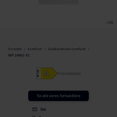
Gå
til
starten
-1/0
af
billedgalleriet
Forsiden
Komfurer
Glaskeramiske komfurer
EKP 20662-92
Produktdatablad
Se alle vores forhandlere
Del