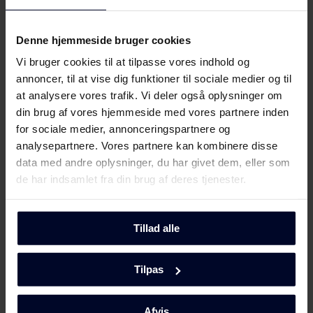
Energilabel
Download
Denne hjemmeside bruger cookies
Vi bruger cookies til at tilpasse vores indhold og
Produktdatablad
annoncer, til at vise dig funktioner til sociale medier og til
at analysere vores trafik. Vi deler også oplysninger om
Produktinformation
din brug af vores hjemmeside med vores partnere inden
Download
(DK,EN,FI,SV,NO)
for sociale medier, annonceringspartnere og
analysepartnere. Vores partnere kan kombinere disse
Brugervejledning
data med andre oplysninger, du har givet dem, eller som
Vis mere
de har indsamlet fra din brug af deres tjenester.
Sikkerhedsoplysninger og
Download
advarsler (DK)
Tillad alle
Mød
GRAM
Sikkerhedsoplysninger og
Download
advarsler (NO)
Tilpas
Sikkerhedsoplysninger og
Afvis
Download