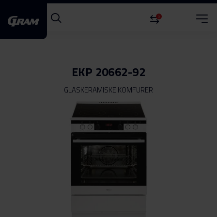
0
EKP 20662-92
GLASKERAMISKE KOMFURER
Gå
til
slutningen
af
billedgalleriet