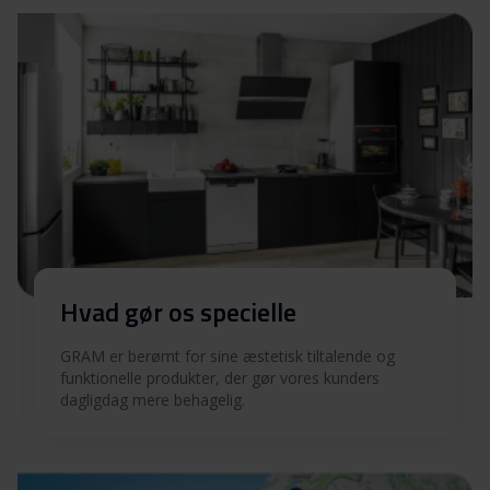
Produktbillede EKP
Download
20662-92
Hent alt (11)
Hent udvalgt
Hvad gør os specielle
GRAM er berømt for sine æstetisk tiltalende og
funktionelle produkter, der gør vores kunders
dagligdag mere behagelig.