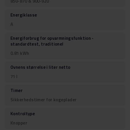
850-870 & 900-920
Energiklasse
A
Energiforbrug for opvarmningsfunktion -
standardtest, traditionel
0.81 kWh
Ovnens størrelse i liter netto
71 l
Timer
Sikkerhedstimer for kogeplader
Kontroltype
Knopper