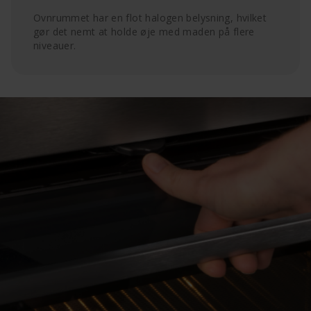
Ovnrummet har en flot halogen belysning, hvilket
gør det nemt at holde øje med maden på flere
niveauer.