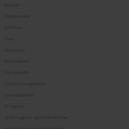
Frysere
Vinkøleskabe
Komfurer
Ovne
Mikroovne
Kompaktovn
Varmeskuffe
Induktionskogeplade
Gaskogeplader
Emhætter
Underbygbare opvaskemaskiner
Integrerbare opvaskemaskiner