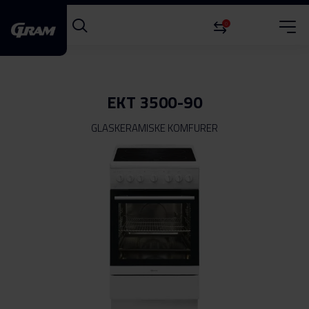
0
EKT 3500-90
GLASKERAMISKE KOMFURER
Gå
til
slutningen
af
billedgalleriet