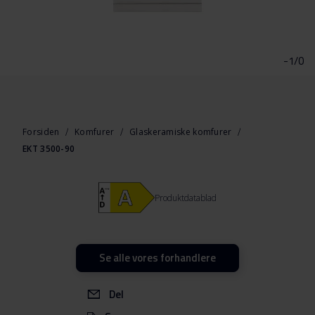
Gå
til
starten
-1/0
af
billedgalleriet
Forsiden
Komfurer
Glaskeramiske komfurer
EKT 3500-90
Produktdatablad
Se alle vores forhandlere
Del