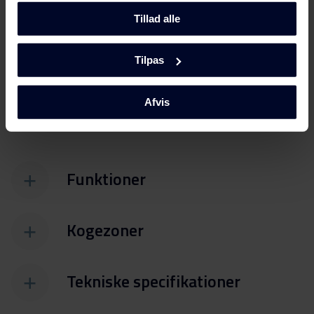
3
Tillad alle
Aftagelig ovnlåge
Tilpas
Børnesikring/kan frakobles
Afvis
Magasinskuffe
Funktioner
Kogezoner
Tekniske specifikationer