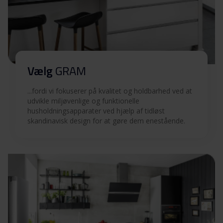
advarsler (FI)
Betjeningsvejledninger
Download
(DK,NO)
Betjeningsvejledninger
Vælg
GRAM
Download
(EN)
...fordi vi fokuserer på kvalitet og holdbarhed ved at
Betjeningsvejledninger
udvikle miljøvenlige og funktionelle
Download
husholdningsapparater ved hjælp af tidløst
(FI,SV)
skandinavisk design for at gøre dem enestående.
Produktbillede EKT 3500-90
Produktbillede EKT 3500-
Download
90
Hent alt (11)
Hent udvalgt