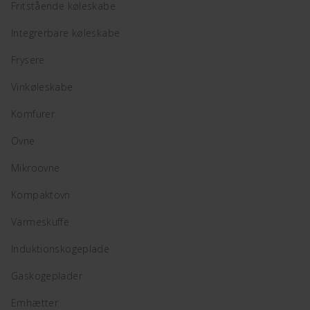
Fritstående køleskabe
Integrerbare køleskabe
Frysere
Vinkøleskabe
Komfurer
Ovne
Mikroovne
Kompaktovn
Varmeskuffe
Induktionskogeplade
Gaskogeplader
Emhætter