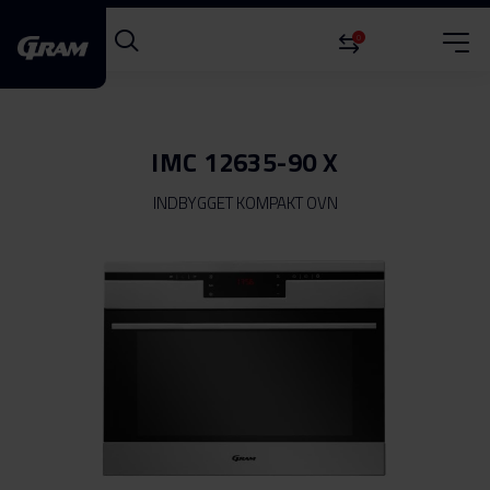
0
IMC 12635-90 X
INDBYGGET KOMPAKT OVN
Gå
til
slutningen
af
billedgalleriet