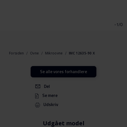
Gå
til
starten
-1/0
af
billedgalleriet
Forsiden
Ovne
Mikroovne
IMC 12635-90 X
Se alle vores forhandlere
Del
Se mere
Udskriv
Udgået model