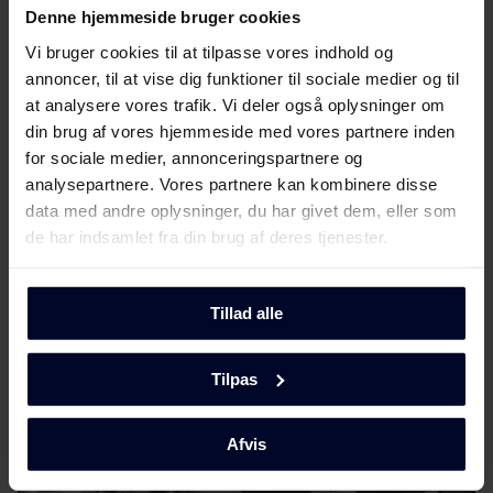
Hent alt (6)
Hent udvalgt
Denne hjemmeside bruger cookies
Vi bruger cookies til at tilpasse vores indhold og
annoncer, til at vise dig funktioner til sociale medier og til
at analysere vores trafik. Vi deler også oplysninger om
din brug af vores hjemmeside med vores partnere inden
for sociale medier, annonceringspartnere og
analysepartnere. Vores partnere kan kombinere disse
data med andre oplysninger, du har givet dem, eller som
Vælg
GRAM
de har indsamlet fra din brug af deres tjenester.
...fordi vi fokuserer på kvalitet og holdbarhed ved at
udvikle miljøvenlige og funktionelle
Tillad alle
husholdningsapparater ved hjælp af tidløst
skandinavisk design for at gøre dem enestående.
Tilpas
Afvis