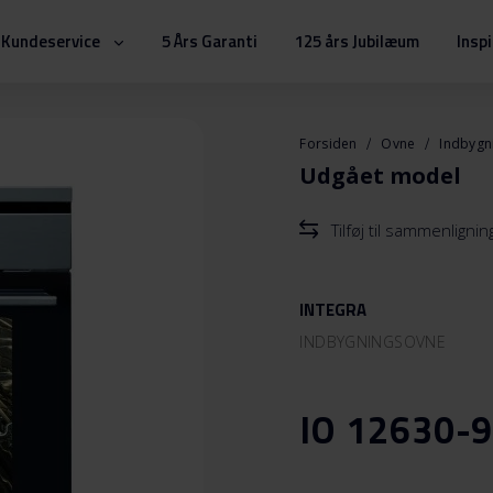
Kundeservice
5 Års Garanti
125 års Jubilæum
Insp
Forsiden
Ovne
Indbyg
Udgået model
Tilføj til sammenlignin
INTEGRA
INDBYGNINGSOVNE
IO 12630-9