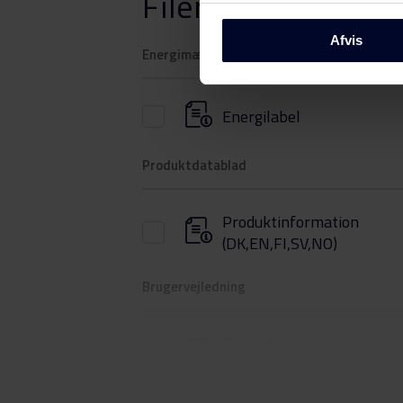
Filer
Download
Afvis
Energimærkning
Energilabel
Produktdatablad
Produktinformation
(DK,EN,FI,SV,NO)
Brugervejledning
Sikkerhedsoplysninger og
advarsler (DK)