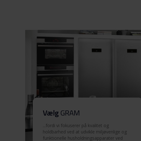
Sikkerhedsoplysninger og
advarsler (FI)
Sikkerhedsoplysninger og
advarsler (NO)
Sikkerhedsoplysninger og
advarsler (SV)
Sikkerhedsoplysninger og
advarsler (EN)
Betjeningsvejledninger
(NO,DK)
Vælg
GRAM
Betjeningsvejledninger
(SV,FI)
...fordi vi fokuserer på kvalitet og
holdbarhed ved at udvikle miljøvenlige og
funktionelle husholdningsapparater ved