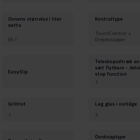
Ovnens størrelse i liter
Kontroltype
netto
TouchControl +
65 l
Drejeknapper
Teleskopudtræk an
sæt flytbare - delv
EasySlip
stop function
1
Grillrist
Lag glas i ovnlåge
1
3
Ovnknaptype