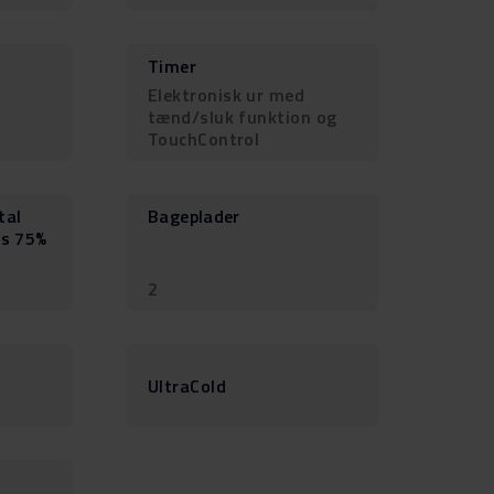
Timer
Elektronisk ur med
tænd/sluk funktion og
TouchControl
tal
Bageplader
is 75%
2
UltraCold