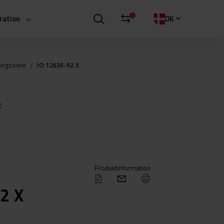
0
iration
DK
ningsovne
IO 12630-92 X
g
Produktinformation
2 X