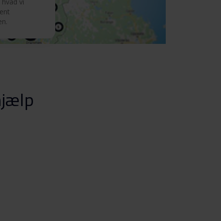
 hvad vi
ment
en.
hjælp