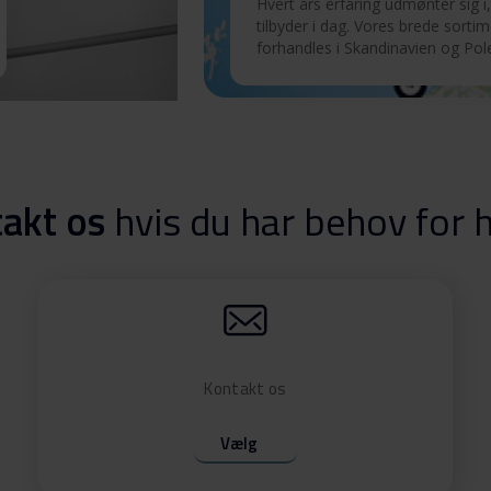
Hvert års erfaring udmønter sig i,
tilbyder i dag. Vores brede sorti
forhandles i Skandinavien og Pol
92
Download
akt os
hvis du har behov for 
Kontakt os
Vælg