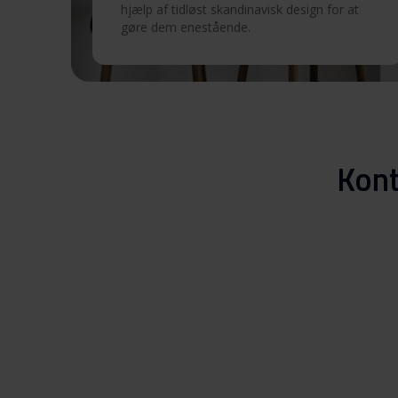
Produktbillede IO 12630-92 X
hjælp af tidløst skandinavisk design for at
gøre dem enestående.
Produktbillede IO 12630-
X
Hent alt (10)
Hent udvalgt
Kont