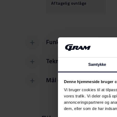
Aftagelig ovnlåge
Funktioner
Tekniske specifikationer
Samtykke
Mål og vægt
Denne hjemmeside bruger c
Vi bruger cookies til at tilpas
vores trafik. Vi deler også 
annonceringspartnere og anal
dem, eller som de har indsaml