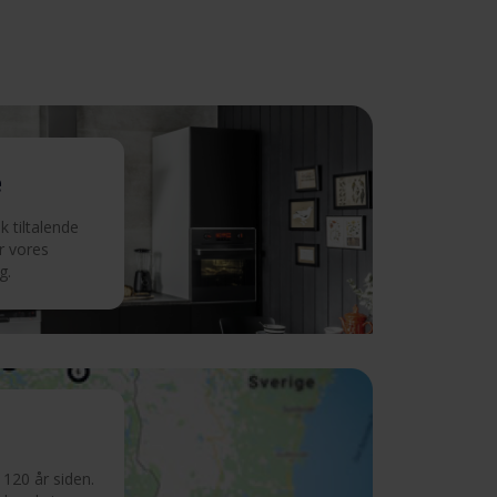
e
 tiltalende
r vores
g.
120 år siden.