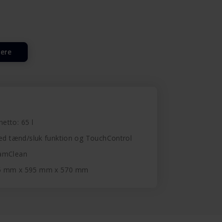
lere
netto: 65 l
med tænd/sluk funktion og TouchControl
eamClean
95 mm x 595 mm x 570 mm