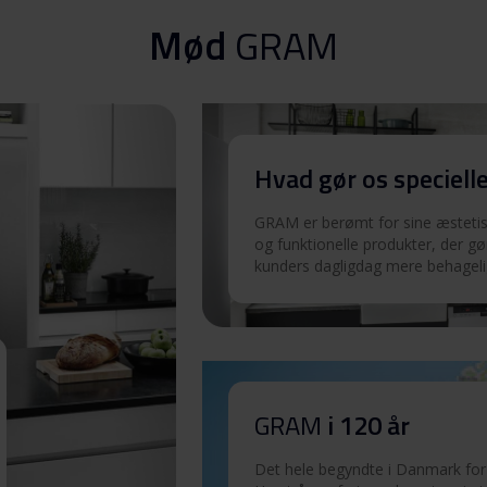
Download
Mød
GRAM
Download
Hvad gør os speciell
Download
GRAM er berømt for sine æstetisk
og funktionelle produkter, der gø
Download
kunders dagligdag mere behageli
Download
GRAM
i 120 år
Download
Det hele begyndte i Danmark for 