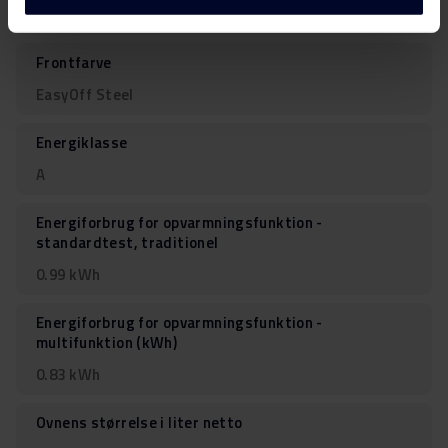
X-Type
Frontfarve
EasyOff Steel
Energiklasse
A
Energiforbrug for opvarmningsfunktion -
standardtest, traditionel
0.99 kWh
Energiforbrug for opvarmningsfunktion -
multifunktion (kWh)
0.83 kWh
Ovnens størrelse i liter netto