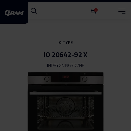
0
X-TYPE
IO 20642-92 X
INDBYGNINGSOVNE
Gå
til
slutningen
af
billedgalleriet