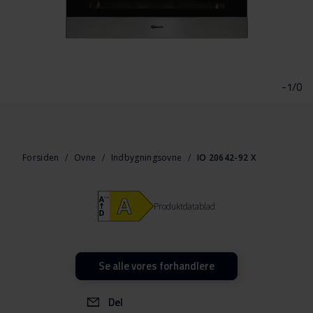
Gå
til
starten
-1/0
af
billedgalleriet
Forsiden
Ovne
Indbygningsovne
IO 20642-92 X
Produktdatablad
Se alle vores forhandlere
Del