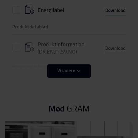
Energilabel
Download
Produktdatablad
Produktinformation
Download
(DK,EN,FI,SV,NO)
Brugervejledning
Vis mere
Sikkerhedsoplysninger og
Download
advarsler (DK)
Mød
GRAM
Sikkerhedsoplysninger og
Download
advarsler (FI)
Sikkerhedsoplysninger og
Download
advarsler (NO)