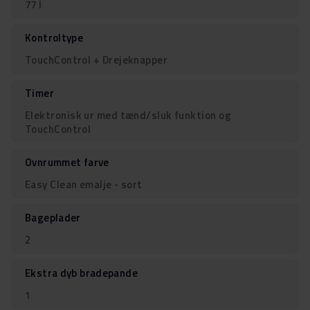
77 l
Kontroltype
TouchControl + Drejeknapper
Timer
Elektronisk ur med tænd/sluk funktion og
TouchControl
Ovnrummet farve
Easy Clean emalje - sort
Bageplader
2
Ekstra dyb bradepande
1