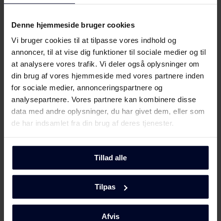
halogensidespot giver
en ekstra god belysning af
ovnrummet. Lyset er
Denne hjemmeside bruger cookies
desuden placeret, så du kan
Vi bruger cookies til at tilpasse vores indhold og
holde øje med maden på
flere niveauer.
annoncer, til at vise dig funktioner til sociale medier og til
at analysere vores trafik. Vi deler også oplysninger om
din brug af vores hjemmeside med vores partnere inden
for sociale medier, annonceringspartnere og
analysepartnere. Vores partnere kan kombinere disse
Vis flere features
data med andre oplysninger, du har givet dem, eller som
de har indsamlet fra din brug af deres tjenester.
Detaljer
Tillad alle
Beskrivelse
Tilpas
Design
Afvis