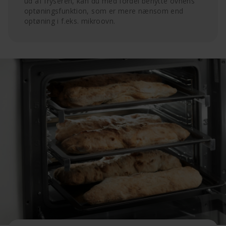
ud af fryseren, kan du med fordel benytte ovnens
optøningsfunktion, som er mere nænsom end
optøning i f.eks. mikroovn.