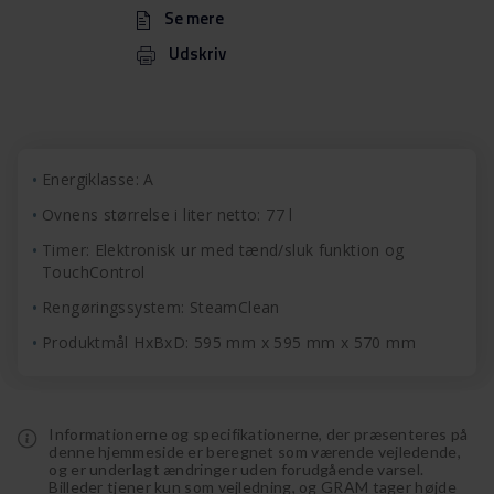
Se mere
Udskriv
Energiklasse: A
Ovnens størrelse i liter netto: 77 l
Timer: Elektronisk ur med tænd/sluk funktion og
TouchControl
Rengøringssystem: SteamClean
Produktmål HxBxD: 595 mm x 595 mm x 570 mm
Informationerne og specifikationerne, der præsenteres på
denne hjemmeside er beregnet som værende vejledende,
og er underlagt ændringer uden forudgående varsel.
Billeder tjener kun som vejledning, og GRAM tager højde