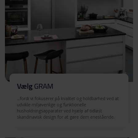
Sikkerhedsoplysninger og
Download
advarsler (SV)
Sikkerhedsoplysninger og
Download
advarsler (EN)
Betjeningsvejledninger
Download
(DK,NO)
Betjeningsvejledninger
Vælg
GRAM
Download
(FI,SV)
...fordi vi fokuserer på kvalitet og holdbarhed ved at
Betjeningsvejledninger
udvikle miljøvenlige og funktionelle
Download
husholdningsapparater ved hjælp af tidløst
(EN)
skandinavisk design for at gøre dem enestående.
Tekniske tegninger