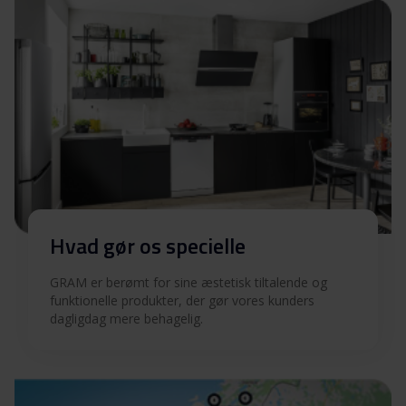
Indbygningstegning
Download
Produktbillede IO 20642-92 X
Produktbillede IO 20642-
Download
92 X
Hent alt (12)
Hent udvalgt
Hvad gør os specielle
GRAM er berømt for sine æstetisk tiltalende og
funktionelle produkter, der gør vores kunders
dagligdag mere behagelig.