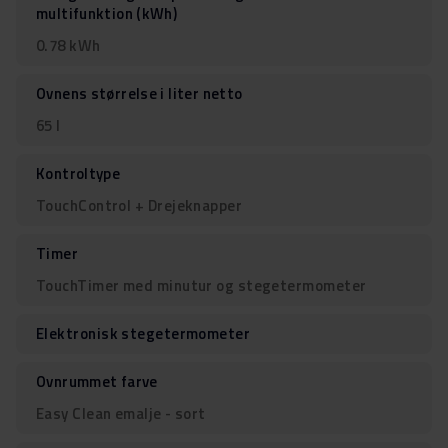
multifunktion (kWh)
0.78 kWh
Ovnens størrelse i liter netto
65 l
Kontroltype
TouchControl + Drejeknapper
Timer
TouchTimer med minutur og stegetermometer
Elektronisk stegetermometer
Ovnrummet farve
Easy Clean emalje - sort