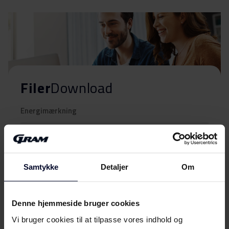
Filer
Download
Energimærkning
Energilabel
Download
Samtykke
Detaljer
Om
Produktdatablad
Produktinformation
Denne hjemmeside bruger cookies
Download
(DK,EN,FI,SV,NO)
Vi bruger cookies til at tilpasse vores indhold og