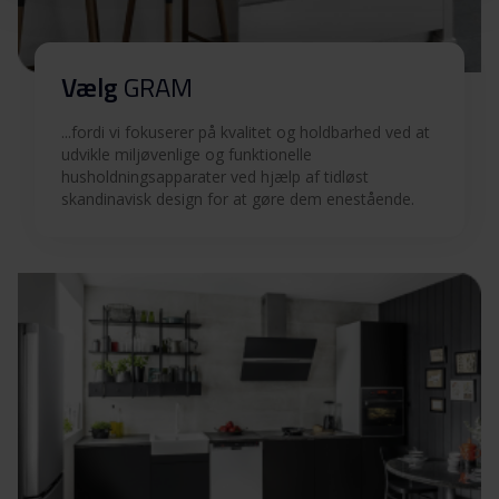
Download
(FI,SV)
Betjeningsvejledninger
Vælg
GRAM
Download
(DK,NO)
...fordi vi fokuserer på kvalitet og holdbarhed ved at
Produktbillede IOP 12654-92 B
udvikle miljøvenlige og funktionelle
husholdningsapparater ved hjælp af tidløst
skandinavisk design for at gøre dem enestående.
Produktbillede IOP
Download
12654-92 B
Hent alt (10)
Hent udvalgt