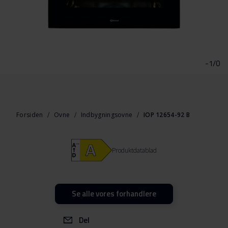
Gå
til
starten
-1/0
af
billedgalleriet
Forsiden
Ovne
Indbygningsovne
IOP 12654-92 B
Produktdatablad
Se alle vores forhandlere
Del