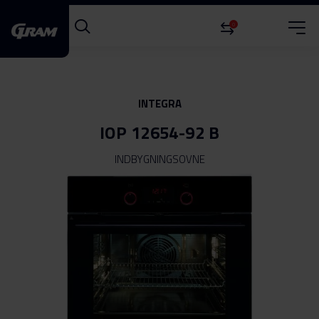
0
INTEGRA
IOP 12654-92 B
INDBYGNINGSOVNE
Gå
til
slutningen
af
billedgalleriet