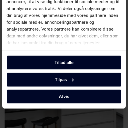
annoncer, til at vise dig funktioner til sociale medier og til
Brugervejledning
Vis mere
at analysere vores trafik. Vi deler også oplysninger om
din brug af vores hjemmeside med vores partnere inden
Sikkerhedsoplysninger og
for sociale medier, annonceringspartnere og
Download
advarsler (DK)
analysepartnere. Vores partnere kan kombinere disse
data med andre oplysninger, du har givet dem, eller som
Mød
GRAM
Sikkerhedsoplysninger og
de har indsamlet fra din brug af deres tjenester.
Download
advarsler (FI)
Sikkerhedsoplysninger og
Tillad alle
Download
advarsler (NO)
Tilpas
Sikkerhedsoplysninger og
Download
advarsler (SV)
Afvis
Sikkerhedsoplysninger og
Download
advarsler (EN)
Betjeningsvejledninger