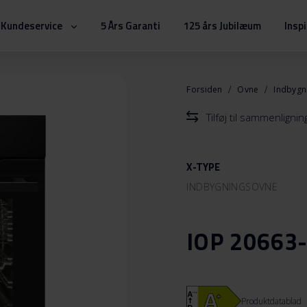
Kundeservice
5 Års Garanti
125 års Jubilæum
Insp
Forsiden
Ovne
Indbyg
Tilføj til sammenlignin
X-TYPE
INDBYGNINGSOVNE
IOP 20663
Produktdatablad