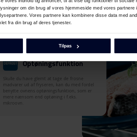
se vores indhold og annoncer, til at vise dig funktioner til sociale
oplysninger om din brug af vores hjemmeside med vores partnere i
ysepartnere. Vores partnere kan kombinere disse data med andr
et fra din brug af deres tjenester.
Tilpas
Optøningsfunktion
Skulle du have glemt at tage de frosne
madvarer ud af fryseren, kan du med fordel
benytte ovnens optøningsfunktion, som er
mere nænsom end optøning i f.eks.
mikroovn.