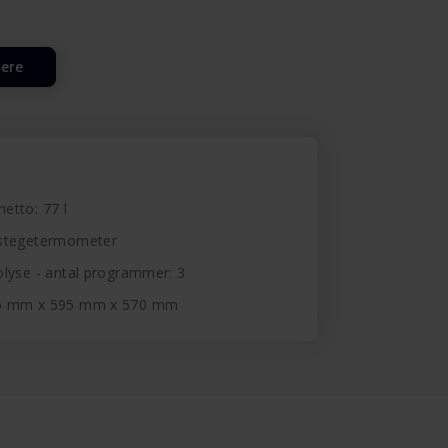
lere
netto: 77 l
 stegetermometer
lyse - antal programmer: 3
95 mm x 595 mm x 570 mm