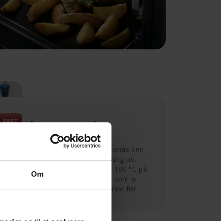
Lynopvarmning
Med et lynopvarmningsprogram opnås den
ønskede temperatur på kortest mulig tid.
Ovntemperaturen når f.eks. op på 180 °C på
Om
bare 4 minutter. Så du får en ovn, som er
klar til brug hurtigere end nogensinde før.