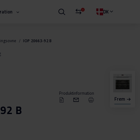
0
iration
DK
ningsovne
IOP 20663-92 B
g
Produktinformation
Frem
-92 B