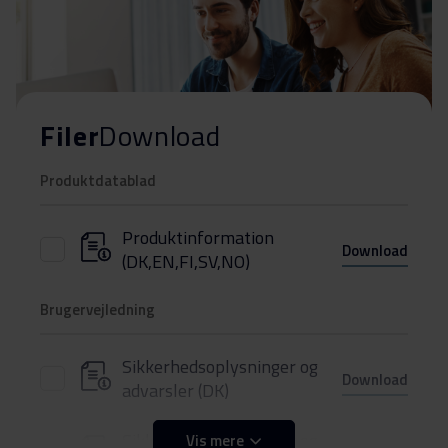
Filer
Download
Produktdatablad
Produktinformation
Download
(DK,EN,FI,SV,NO)
Brugervejledning
Sikkerhedsoplysninger og
Download
advarsler (DK)
Sikkerhedsoplysninger og
Vis mere