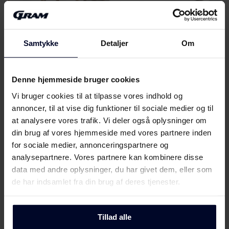
Download
(FI,SV)
Vælg
GRAM
Betjeningsvejledninger
Download
(EN)
...fordi vi fokuserer på kvalitet og holdbarhed ved at
Samtykke
Detaljer
Om
udvikle miljøvenlige og funktionelle
husholdningsapparater ved hjælp af tidløst
Produktbillede IN 6044 TN
skandinavisk design for at gøre dem enestående.
Denne hjemmeside bruger cookies
Vi bruger cookies til at tilpasse vores indhold og
Produktbillede IN 6044
Download
annoncer, til at vise dig funktioner til sociale medier og til
TN
at analysere vores trafik. Vi deler også oplysninger om
din brug af vores hjemmeside med vores partnere inden
Hent alt (11)
Hent udvalgt
for sociale medier, annonceringspartnere og
analysepartnere. Vores partnere kan kombinere disse
data med andre oplysninger, du har givet dem, eller som
de har indsamlet fra din brug af deres tjenester.
Tillad alle