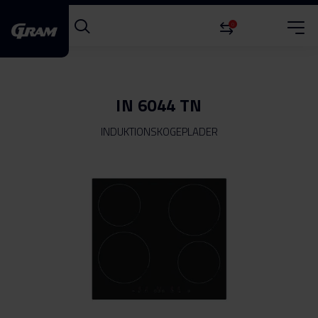
0
IN 6044 TN
INDUKTIONSKOGEPLADER
Gå
til
slutningen
af
billedgalleriet