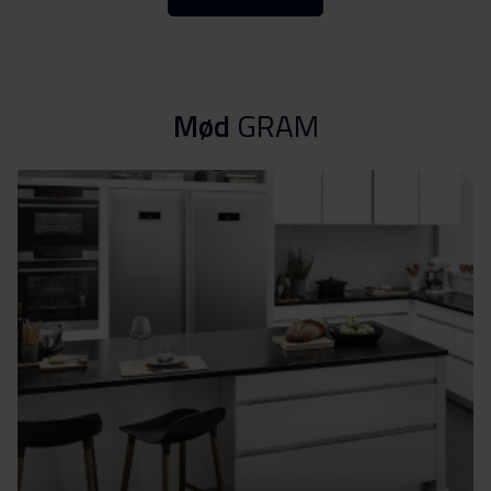
Download
advarsler (FI)
Sikkerhedsoplysninger og
Download
advarsler (NO)
Mød
GRAM
Sikkerhedsoplysninger og
Download
advarsler (SV)
Sikkerhedsoplysninger og
Download
advarsler (EN)
Advarsler og
Download
sikkerhedsoplysninger
Betjeningsvejledninger
Download
(NO,DK)
Betjeningsvejledninger