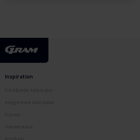
Inspiration
Fritstående køleskabe
Integrerbare køleskabe
Frysere
Vinkøleskabe
Komfurer