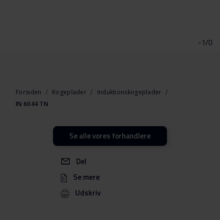
Gå
til
starten
-1/0
af
billedgalleriet
Forsiden
Kogeplader
Induktionskogeplader
IN 6044 TN
Se alle vores forhandlere
Del
Se mere
Udskriv