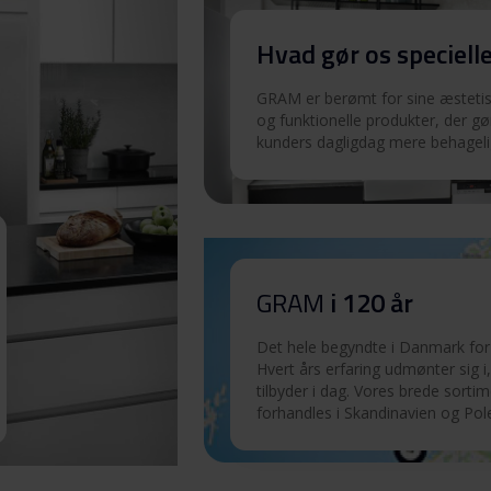
Download
Hvad gør os speciell
Download
GRAM er berømt for sine æstetisk
og funktionelle produkter, der gø
kunders dagligdag mere behageli
N)
Download
Download
GRAM
i 120 år
Download
Det hele begyndte i Danmark for 
Hvert års erfaring udmønter sig i,
tilbyder i dag. Vores brede sorti
forhandles i Skandinavien og Pol
Download