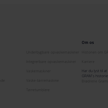
Om os
Underbygbare opvaskemaskiner
Historien om 
Integrerbare opvaskemaskiner
Karriere
Har du lyst til 
Vaskemaskiner
GRAM´s historie
ade
Vaske-tørremaskine
Brødrene Gra
Tørretumblere