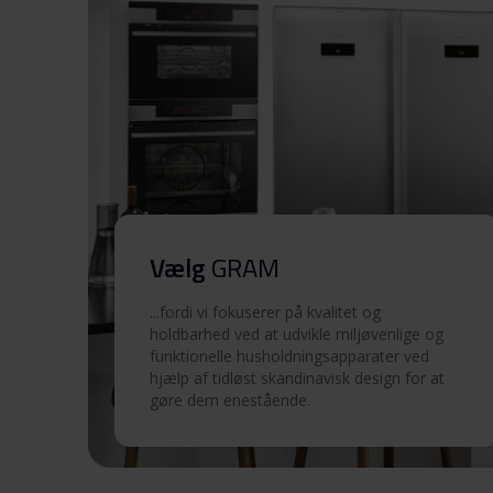
advarsler (EN)
Advarsler og
sikkerhedsoplysninger
Betjeningsvejledninger (E
Betjeningsvejledninger
(FI,SV)
Vælg
GRAM
Betjeningsvejledninger
...fordi vi fokuserer på kvalitet og
(DK,NO)
holdbarhed ved at udvikle miljøvenlige og
funktionelle husholdningsapparater ved
hjælp af tidløst skandinavisk design for at
Tekniske tegninger
gøre dem enestående.
Indbygningstegning