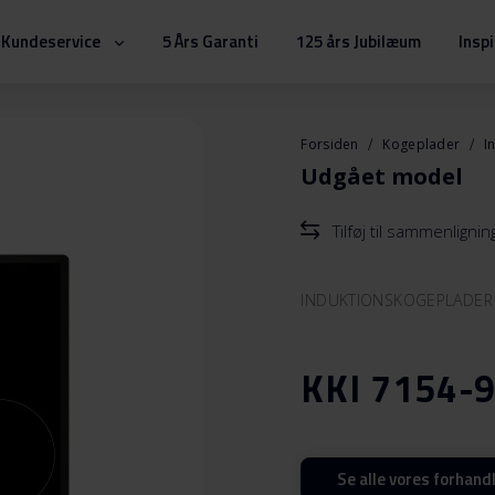
Kundeservice
5 Års Garanti
125 års Jubilæum
Insp
Forsiden
Kogeplader
I
Udgået model
Tilføj til sammenlignin
INDUKTIONSKOGEPLADER
KKI 7154-9
Se alle vores forhand