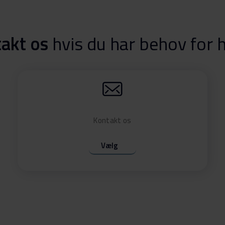
akt os
hvis du har behov for 
91
Download
91
Download
91
Kontakt os
Download
Vælg
91
Download