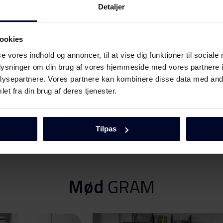
Detaljer
Download
ookies
se vores indhold og annoncer, til at vise dig funktioner til sociale
oplysninger om din brug af vores hjemmeside med vores partnere i
Download
ysepartnere. Vores partnere kan kombinere disse data med andr
et fra din brug af deres tjenester.
Download
Tilpas
Vis mere
Download
Mød
GRAM
Download