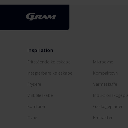
Inspiration
Fritstående køleskabe
Mikroovne
Integrerbare køleskabe
Kompaktovn
Frysere
Varmeskuffe
Vinkøleskabe
Induktionskogepl
Komfurer
Gaskogeplader
Ovne
Emhætter