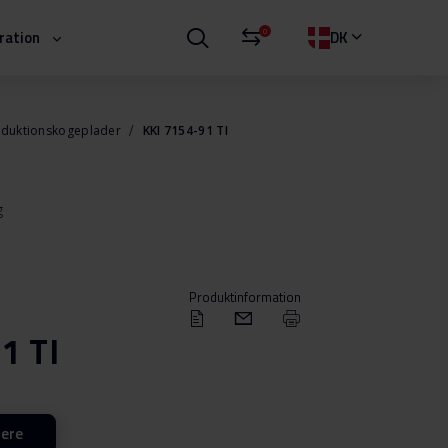
0
iration
DK
nduktionskogeplader
KKI 7154-91 TI
g
Produktinformation
1 TI
lere