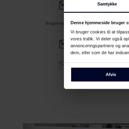
Produktinformation
Samtykke
(DK,EN,FI,SV,NO)
Brugervejledning
Denne hjemmeside bruger c
Vi bruger cookies til at tilpas
vores trafik. Vi deler også 
Sikkerhedsoplysninger og
annonceringspartnere og anal
advarsler (DK)
dem, eller som de har indsaml
Sikkerhedsoplysninger og
advarsler (FI)
Afvis
Sikkerhedsoplysninger og
advarsler (NO)
Sikkerhedsoplysninger og
advarsler (SV)
Sikkerhedsoplysninger og