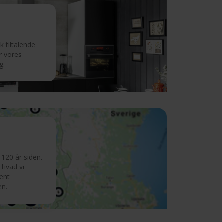
e
 tiltalende
r vores
g.
120 år siden.
 hvad vi
ment
en.