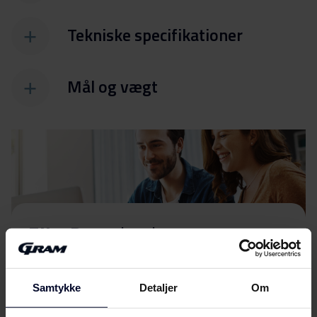
Tekniske specifikationer
Mål og vægt
Filer
Download
Energimærkning
Samtykke
Detaljer
Om
Energilabel
Download