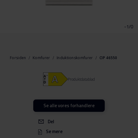
Gå
til
starten
-1/0
af
billedgalleriet
Forsiden
Komfurer
Induktionskomfurer
CIP 46550
Produktdatablad
Se alle vores forhandlere
Del
Se mere