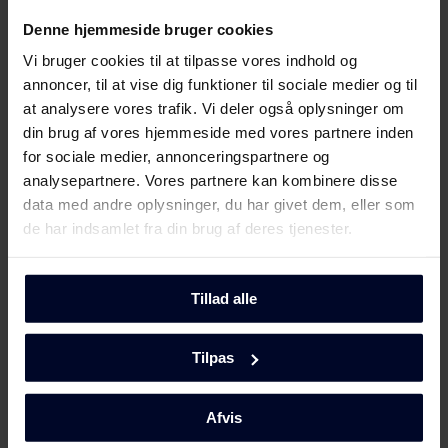
Denne hjemmeside bruger cookies
Produktdatablad
Vi bruger cookies til at tilpasse vores indhold og
annoncer, til at vise dig funktioner til sociale medier og til
Produktinformation
at analysere vores trafik. Vi deler også oplysninger om
Download
(DK,EN,FI,SV,NO)
din brug af vores hjemmeside med vores partnere inden
for sociale medier, annonceringspartnere og
Brugervejledning
analysepartnere. Vores partnere kan kombinere disse
Vis mere
data med andre oplysninger, du har givet dem, eller som
Sikkerhedsoplysninger og
de har indsamlet fra din brug af deres tjenester.
Download
advarsler (DK)
Mød
GRAM
Tillad alle
Sikkerhedsoplysninger og
Download
advarsler (NO)
Tilpas
Sikkerhedsoplysninger og
Download
advarsler (SV)
Afvis