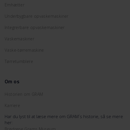
Emhætter
Underbygbare opvaskemaskiner
Integrerbare opvaskemaskiner
Vaskemaskiner
Vaske-tørremaskine
Tørretumblere
Om os
Historien om GRAM
Karriere
Har du lyst til at læse mere om GRAM´s historie, så se mere
her:
Brødrene Grams Museum