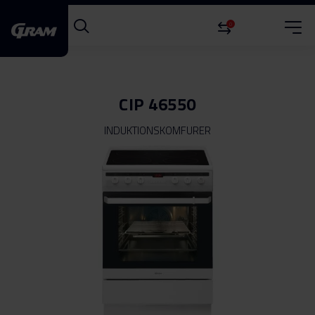
0
CIP 46550
INDUKTIONSKOMFURER
Gå
til
slutningen
af
billedgalleriet