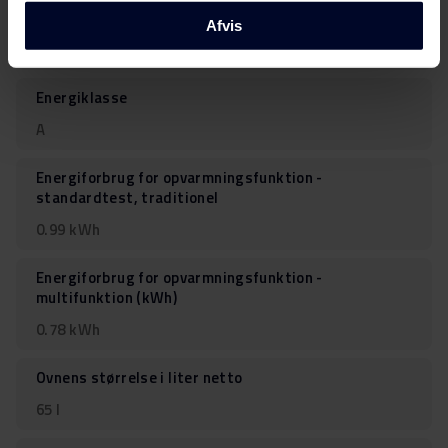
Justerbar højde cm
Afvis
850-870 & 900-920
Energiklasse
A
Energiforbrug for opvarmningsfunktion -
standardtest, traditionel
0.99 kWh
Energiforbrug for opvarmningsfunktion -
multifunktion (kWh)
0.78 kWh
Ovnens størrelse i liter netto
65 l