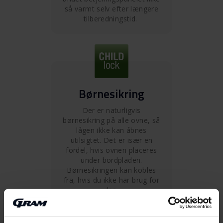
så varmt selv efter længere
tilberedningstid.
Børnesikring
Der er naturligvis
børnesikring på alle ovne, så
lågen ikke kan åbnes
utilsigtet. Det er især en
fordel, hvis ovnen placeres
under bordpladen.
Børnesikringen kan kobles
fra, hvis du ikke har brug for
den.