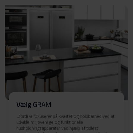
Sikkerhedsoplysninger og
Download
advarsler (SV)
Sikkerhedsoplysninger og
Download
advarsler (EN)
Sikkerhedsoplysninger og
Download
advarsler (FI)
Vejledning til børnelås
Download
Betjeningsvejledninger
Download
Vælg
GRAM
(EN,DK,FI,SV,NO)
...fordi vi fokuserer på kvalitet og holdbarhed ved at
Produktbillede KI 5106 N
udvikle miljøvenlige og funktionelle
husholdningsapparater ved hjælp af tidløst