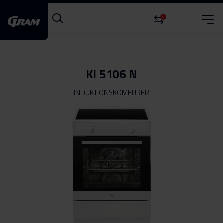
0
KI 5106 N
INDUKTIONSKOMFURER
Gå
til
slutningen
af
billedgalleriet