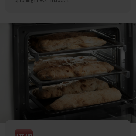
optøning i f.eks. mikroovn.