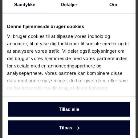
Samtykke
Detaljer
Om
Detaljer
Denne hjemmeside bruger cookies
Vi bruger cookies til at tilpasse vores indhold og
Beskrivelse
annoncer, til at vise dig funktioner til sociale medier og til
at analysere vores trafik. Vi deler også oplysninger om
din brug af vores hjemmeside med vores partnere inden
for sociale medier, annonceringspartnere og
Design
analysepartnere. Vores partnere kan kombinere disse
Design Fine
data med andre oplysninger, du har givet dem, eller som
de har indsamlet fra din brug af deres tjenester.
Type kogeplade
Induktion
Tillad alle
Frontfarve
Tilpas
Hvid