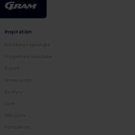
Inspiration
Fritstående køleskabe
Integrerbare køleskabe
Frysere
Vinkøleskabe
Komfurer
Ovne
Mikroovne
Kompaktovn