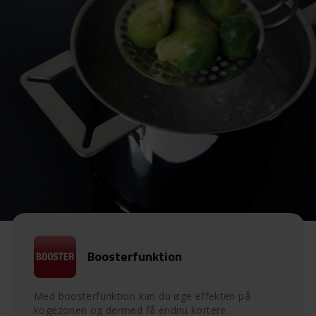
Boosterfunktion
Med boosterfunktion kan du øge effekten på
kogezonen og dermed få endnu kortere