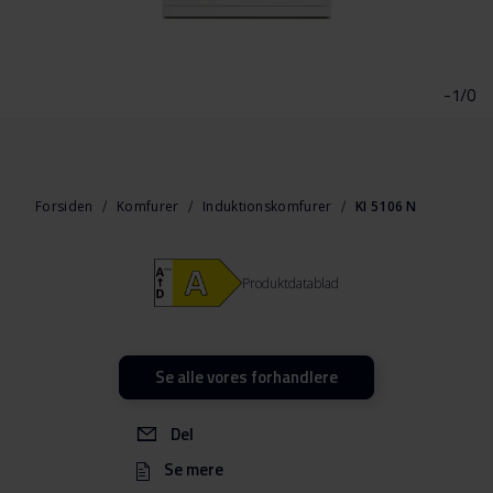
Gå
til
starten
-1/0
af
billedgalleriet
Forsiden
Komfurer
Induktionskomfurer
KI 5106 N
Produktdatablad
Se alle vores forhandlere
Del
Se mere