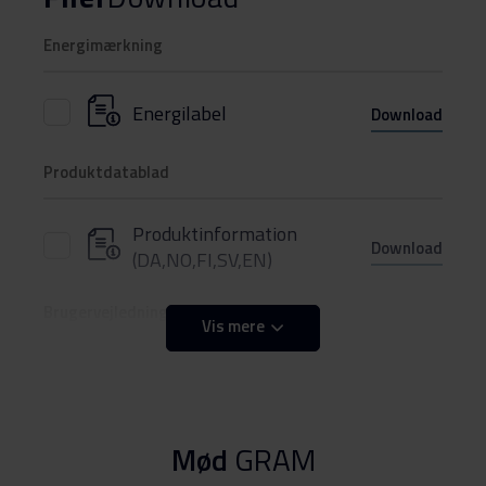
Energimærkning
Energilabel
Download
Produktdatablad
Produktinformation
Download
(DA,NO,FI,SV,EN)
Brugervejledning
Vis mere
Sikkerhedsoplysninger og
Download
advarsler (DK)
Mød
GRAM
Sikkerhedsoplysninger og
Download
advarsler (NO)