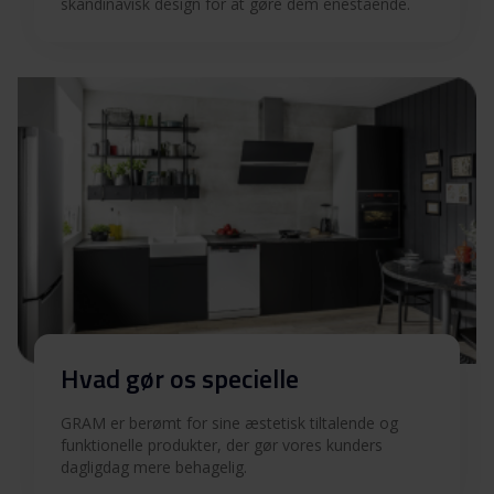
skandinavisk design for at gøre dem enestående.
Produktbillede KI 5106 N
Download
Hent alt (10)
Hent udvalgt
Hvad gør os specielle
GRAM er berømt for sine æstetisk tiltalende og
funktionelle produkter, der gør vores kunders
dagligdag mere behagelig.