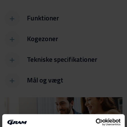
Funktioner
Kogezoner
Tekniske specifikationer
Mål og vægt