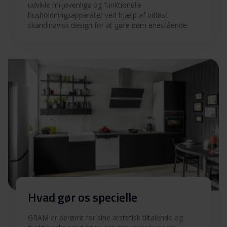
Betjeningsvejledninger
udvikle miljøvenlige og funktionelle
Download
husholdningsapparater ved hjælp af tidløst
(EN)
skandinavisk design for at gøre dem enestående.
Produktbillede KIP 17256 N
Produktbillede KIP 17256
Download
N
Hent alt (11)
Hent udvalgt
Hvad gør os specielle
GRAM er berømt for sine æstetisk tiltalende og