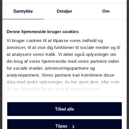
Filer
Download
Samtykke
Detaljer
Om
Energimærkning
Denne hjemmeside bruger cookies
Vi bruger cookies til at tilpasse vores indhold og
Energilabel
Download
annoncer, til at vise dig funktioner til sociale medier og til
at analysere vores trafik. Vi deler også oplysninger om
Produktdatablad
din brug af vores hjemmeside med vores partnere inden
for sociale medier, annonceringspartnere og
Produktinformation
analysepartnere. Vores partnere kan kombinere disse
Download
(DK,EN,FI,SV,NO)
data med andre oplysninger, du har givet dem, eller som
de har indsamlet fra din brug af deres tjenester.
Brugervejledning
Vis mere
Tillad alle
Sikkerhedsoplysninger og
Download
advarsler (DK)
Tilpas