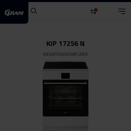
0
KIP 17256 N
INDUKTIONSKOMFURER
Gå
til
slutningen
af
billedgalleriet