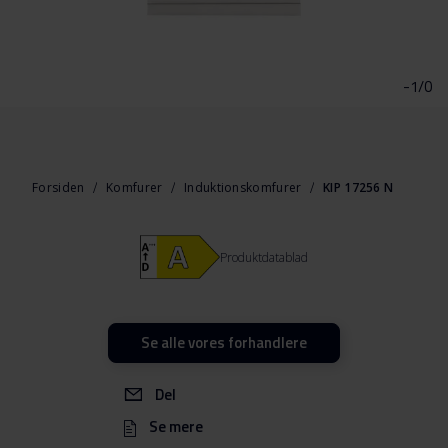
Gå
til
starten
-1/0
af
billedgalleriet
Forsiden
Komfurer
Induktionskomfurer
KIP 17256 N
Produktdatablad
Se alle vores forhandlere
Del
Se mere