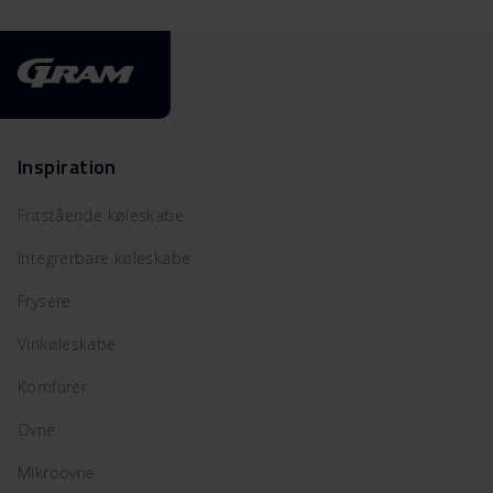
Inspiration
Fritstående køleskabe
Integrerbare køleskabe
Frysere
Vinkøleskabe
Komfurer
Ovne
Mikroovne