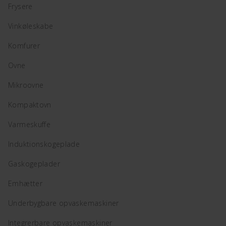
Frysere
Vinkøleskabe
Komfurer
Ovne
Mikroovne
Kompaktovn
Varmeskuffe
Induktionskogeplade
Gaskogeplader
Emhætter
Underbygbare opvaskemaskiner
Integrerbare opvaskemaskiner