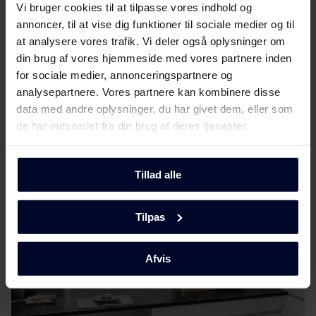
Betjeningsvejledninger
Vi bruger cookies til at tilpasse vores indhold og
Download
(DK,EN,FI,NO,SV)
annoncer, til at vise dig funktioner til sociale medier og til
at analysere vores trafik. Vi deler også oplysninger om
Tekniske tegninger
din brug af vores hjemmeside med vores partnere inden
Vis mere
for sociale medier, annonceringspartnere og
analysepartnere. Vores partnere kan kombinere disse
Monteringsvejledning
Download
data med andre oplysninger, du har givet dem, eller som
de har indsamlet fra din brug af deres tjenester.
Produktbillede KFI 301752-2
Mød
GRAM
Produktbillede KFI
Tillad alle
Download
301752-2
Tilpas
Hent alt (4)
Hent udvalgt
Afvis