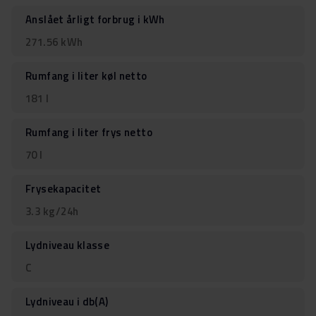
Anslået årligt forbrug i kWh
271.56 kWh
Rumfang i liter køl netto
181 l
Rumfang i liter frys netto
70 l
Frysekapacitet
3.3 kg/24h
Lydniveau klasse
C
Lydniveau i db(A)