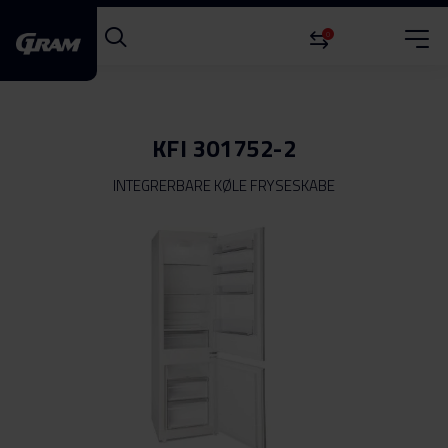
0
KFI 301752-2
INTEGRERBARE KØLE FRYSESKABE
Gå
til
slutningen
af
billedgalleriet