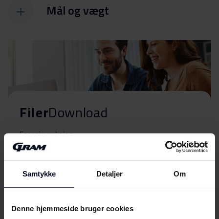
Mål og vægt
Filer
Download
Energimærkning
Energilabel
Download
Samtykke
Detaljer
Om
Brugervejledning
Denne hjemmeside bruger cookies