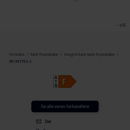
Gå
til
starten
-1/0
af
billedgalleriet
Forsiden
Køle fryseskabe
Integrerbare køle fryseskabe
KFI 301752-2
Se alle vores forhandlere
Del