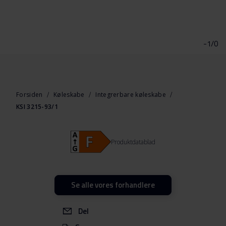
Gå
til
starten
-1/0
af
billedgalleriet
Forsiden
Køleskabe
Integrerbare køleskabe
KSI 3215-93/1
Produktdatablad
Se alle vores forhandlere
Del