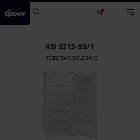
0
KSI 3215-93/1
INTEGRERBARE KØLESKABE
Gå
til
slutningen
af
billedgalleriet