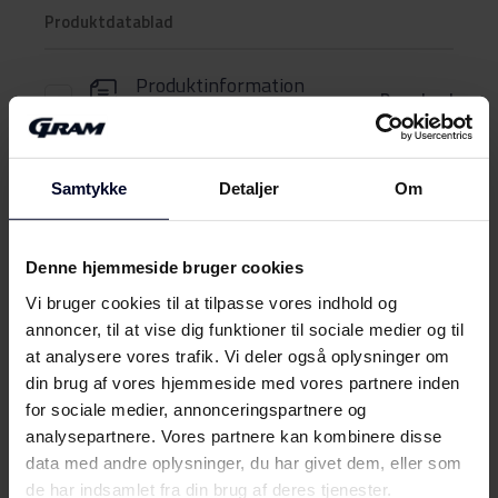
Produktdatablad
Produktinformation
Download
(DK,EN,FI,SV,NO)
Brugervejledning
Vis mere
Samtykke
Detaljer
Om
Sikkerhedsoplysninger og
Download
advarsler (NO)
Denne hjemmeside bruger cookies
Vi bruger cookies til at tilpasse vores indhold og
Mød
GRAM
Sikkerhedsoplysninger og
Download
annoncer, til at vise dig funktioner til sociale medier og til
advarsler (FI)
at analysere vores trafik. Vi deler også oplysninger om
din brug af vores hjemmeside med vores partnere inden
Sikkerhedsoplysninger og
Download
for sociale medier, annonceringspartnere og
advarsler (DK)
analysepartnere. Vores partnere kan kombinere disse
data med andre oplysninger, du har givet dem, eller som
Sikkerhedsoplysninger og
Download
de har indsamlet fra din brug af deres tjenester.