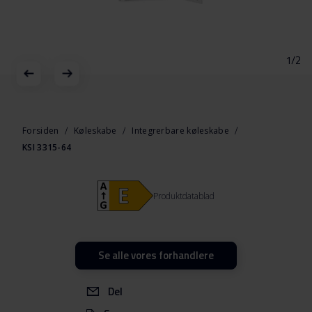
1/2
Gå
til
starten
Forsiden
Køleskabe
Integrerbare køleskabe
af
KSI 3315-64
billedgalleriet
Produktdatablad
Se alle vores forhandlere
Del