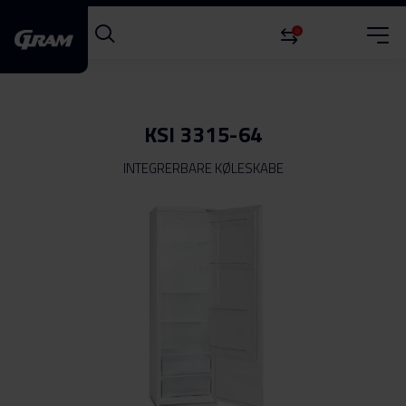
0
KSI 3315-64
INTEGRERBARE KØLESKABE
Gå
til
slutningen
af
billedgalleriet