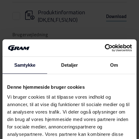
Produktinformation
Download
(DK,EN,FI,SV,NO)
Brugervejledning
Sikkerhedsoplysninger og
Download
advarsler (NO)
Samtykke
Detaljer
Om
Sikkerhedsoplysninger og
Vis mere
Download
advarsler (FI)
Denne hjemmeside bruger cookies
Vi bruger cookies til at tilpasse vores indhold og
Sikkerhedsoplysninger og
Download
annoncer, til at vise dig funktioner til sociale medier og til
advarsler (DK)
Mød
GRAM
at analysere vores trafik. Vi deler også oplysninger om
din brug af vores hjemmeside med vores partnere inden
Sikkerhedsoplysninger og
Download
for sociale medier, annonceringspartnere og
advarsler (SV)
analysepartnere. Vores partnere kan kombinere disse