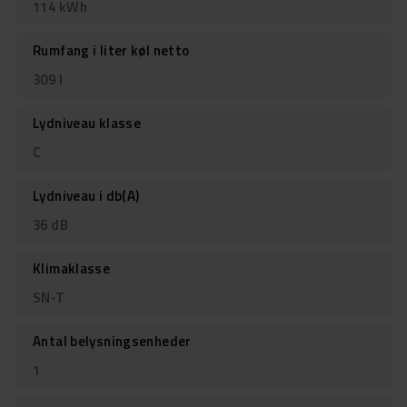
114 kWh
Rumfang i liter køl netto
309 l
Lydniveau klasse
C
Lydniveau i db(A)
36 dB
Klimaklasse
SN-T
Antal belysningsenheder
1