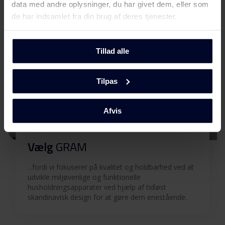
data med andre oplysninger, du har givet dem, eller som
Produktbillede KSI 3315-64
de har indsamlet fra din brug af deres tjenester.
Produktbillede KSI 3315-
Download
64
Tillad alle
Produktbillede KSI 3315-
Download
Tilpas
64
Afvis
Hent alt (7)
Hent udvalgt
Vælg
GRAM
...fordi vi fokuserer på kvalitet og holdbarhed ved at
udvikle miljøvenlige og funktionelle
husholdningsapparater ved hjælp af tidløst
skandinavisk design for at gøre dem enestående.