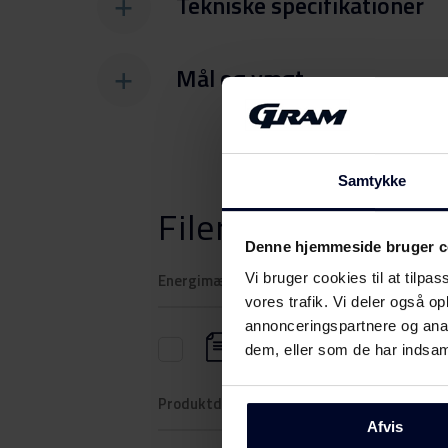
Tekniske specifikationer
Mål og vægt
Samtykke
Filer
Download
Denne hjemmeside bruger c
Energimærkning
Vi bruger cookies til at tilpas
vores trafik. Vi deler også 
annonceringspartnere og anal
Energilabel
dem, eller som de har indsaml
Produktdatablad
Afvis