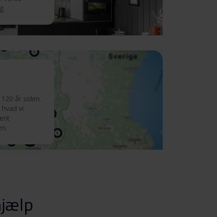
g.
120 år siden.
 hvad vi
ment
en.
hjælp