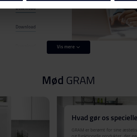
Download
Download
Download
Vis mere
Download
Mød
GRAM
Download
Hvad gør os speciell
Download
GRAM er berømt for sine æstetisk
og funktionelle produkter, der gø