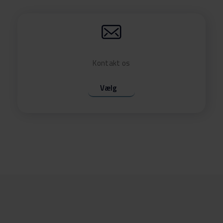
)
Download
N)
Download
Kontakt os
K)
Download
Vælg
60
Download