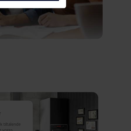
e
 tiltalende
r vores