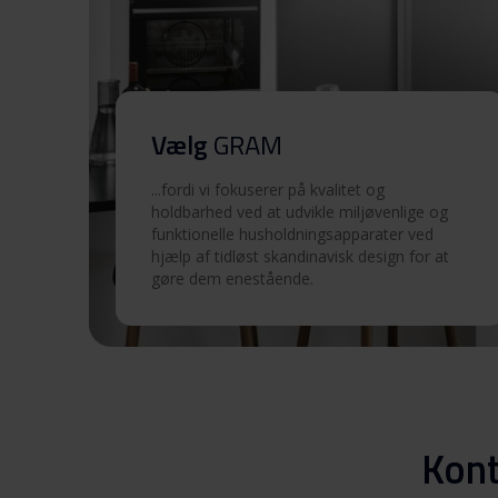
Sikkerhedsoplysninger og
advarsler (FI)
Sikkerhedsoplysninger og
advarsler (NO)
Vælg
GRAM
Sikkerhedsoplysninger og
...fordi vi fokuserer på kvalitet og
advarsler (SV)
holdbarhed ved at udvikle miljøvenlige og
funktionelle husholdningsapparater ved
hjælp af tidløst skandinavisk design for at
Sikkerhedsoplysninger og
gøre dem enestående.
advarsler (EN)
Advarsler og
sikkerhedsoplysninger
Betjeningsvejledninger (N
Kont