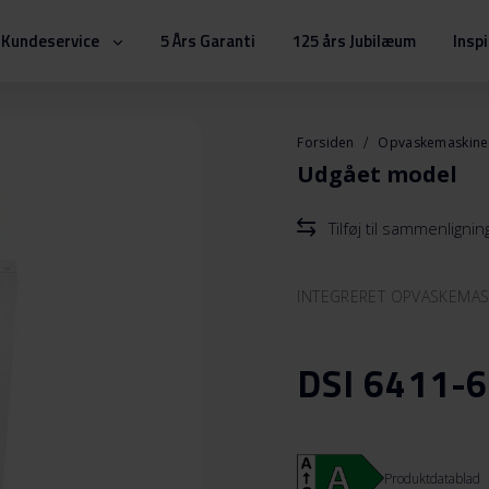
Kundeservice
5 Års Garanti
125 års Jubilæum
Insp
Forsiden
Opvaskemaskin
Udgået model
Tilføj til sammenlignin
INTEGRERET OPVASKEMAS
DSI 6411-
Produktdatablad