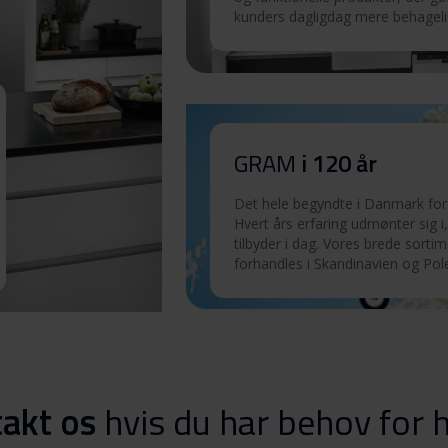
kunders dagligdag mere behageli
Download
Download
GRAM
i 120 år
Download
Det hele begyndte i Danmark for 
Hvert års erfaring udmønter sig i,
tilbyder i dag. Vores brede sorti
Download
forhandles i Skandinavien og Pol
Download
O)
Download
akt os
hvis du har behov for 