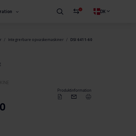
0
iration
DK
er
Integrerbare opvaskemaskiner
DSI 6411-60
g
KINE
Produktinformation
60