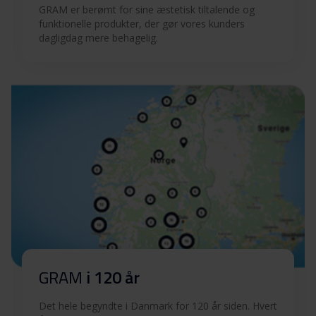
Betjeningsvejledninger
GRAM er berømt for sine æstetisk tiltalende og
Download
(SV)
funktionelle produkter, der gør vores kunders
dagligdag mere behagelig.
Betjeningsvejledninger
Download
(NO)
Betjeningsvejledninger
Download
(EN)
Betjeningsvejledninger
Download
(FI)
Betjeningsvejledninger
Download
(DK)
Quick guide (EN)
Download
GRAM
i 120 år
Det hele begyndte i Danmark for 120 år siden. Hvert
Tekniske tegninger