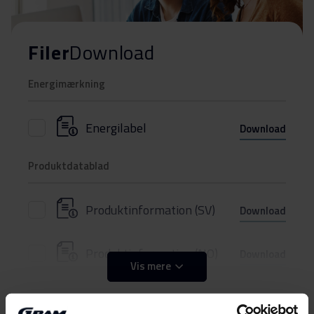
Filer
Download
Energimærkning
Energilabel
Download
Produktdatablad
Produktinformation (SV)
Download
Produktinformation (NO)
Download
Vis mere
Produktinformation (FI)
Download