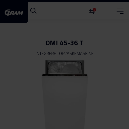
0
OMI 45-36 T
INTEGRERET OPVASKEMASKINE
Gå
til
slutningen
af
billedgalleriet