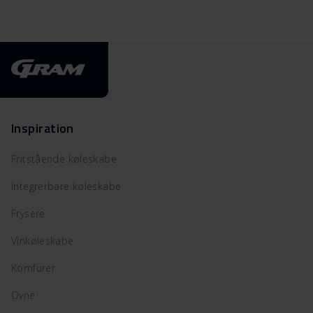
Inspiration
Fritstående køleskabe
Integrerbare køleskabe
Frysere
Vinkøleskabe
Komfurer
Ovne