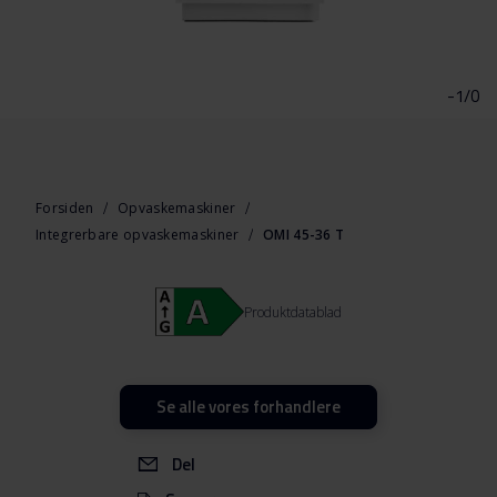
Gå
til
starten
-1/0
af
billedgalleriet
Forsiden
Opvaskemaskiner
Integrerbare opvaskemaskiner
OMI 45-36 T
Produktdatablad
Se alle vores forhandlere
Del