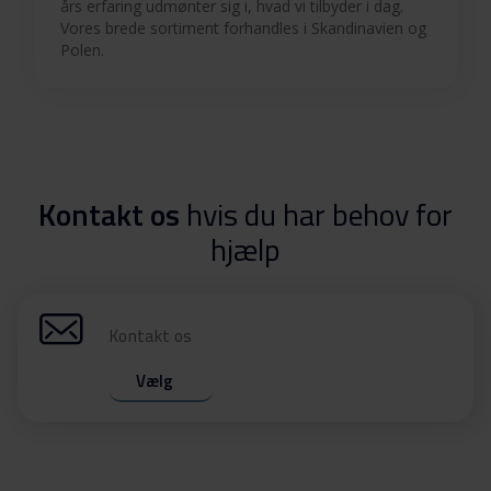
års erfaring udmønter sig i, hvad vi tilbyder i dag.
Vores brede sortiment forhandles i Skandinavien og
Polen.
Monteringsvejledning
Download
Produktbillede OMI 45-36 T
Produktbillede OMI 45-
Download
36 T
Kontakt os
hvis du har behov for
hjælp
Hent alt (24)
Hent udvalgt
Kontakt os
Vælg