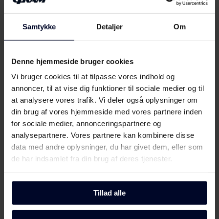
Produktinformation (EN)
Download
Mød
GRAM
Samtykke
Detaljer
Om
Produktinformation (DK)
Download
Denne hjemmeside bruger cookies
Brugervejledning
Vi bruger cookies til at tilpasse vores indhold og
annoncer, til at vise dig funktioner til sociale medier og til
at analysere vores trafik. Vi deler også oplysninger om
Sikkerhedsoplysninger og
Download
din brug af vores hjemmeside med vores partnere inden
advarsler (DK)
for sociale medier, annonceringspartnere og
analysepartnere. Vores partnere kan kombinere disse
Sikkerhedsoplysninger og
Download
data med andre oplysninger, du har givet dem, eller som
advarsler (FI)
de har indsamlet fra din brug af deres tjenester.
Sikkerhedsoplysninger og
Download
advarsler (NO)
Tillad alle
Vælg
GRAM
Sikkerhedsoplysninger og
Download