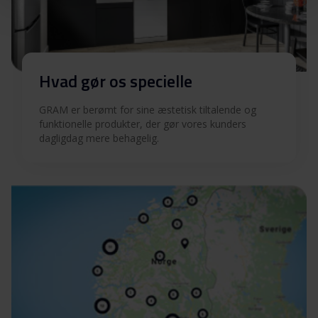
CIP 156650
CIP 156650 X
KE 610-60 N
Hvad gør os specielle
KE 610-60 N X
KE 15426 N B
GRAM er berømt for sine æstetisk tiltalende og
funktionelle produkter, der gør vores kunders
KEP 6246-60 N
dagligdag mere behagelig.
16KE 662
16KP 663
CC 56350 V B
CC 56050 V X
CC 56050
CC 56050 B
CC 55550 B
CI 56051 V