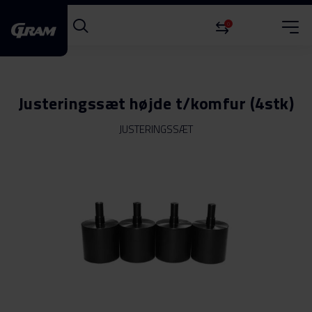
0
Justeringssæt højde t/komfur (4stk)
JUSTERINGSSÆT
Gå
til
slutningen
af
billedgalleriet