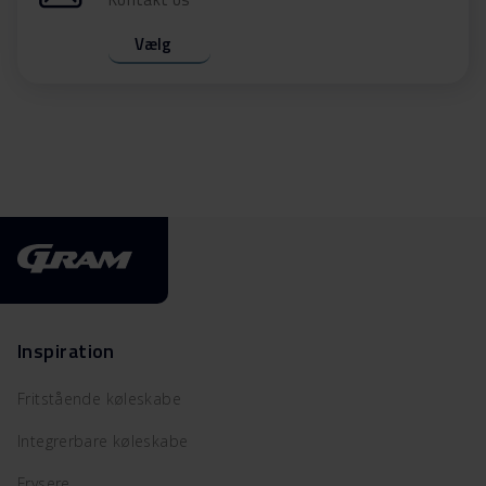
Vælg
Inspiration
Fritstående køleskabe
Integrerbare køleskabe
Frysere