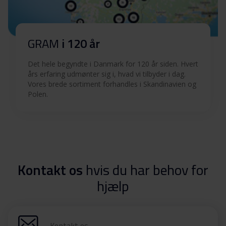
KIP 17043-60 N
GK 5610-90 X
EKT 3500-90
GRAM
i 120 år
KE 15106 N
Det hele begyndte i Danmark for 120 år siden. Hvert
KE 15106 N X
års erfaring udmønter sig i, hvad vi tilbyder i dag.
EK 5600-90 V
Vores brede sortiment forhandles i Skandinavien og
Polen.
Kontakt os
hvis du har behov for
hjælp
Kontakt os