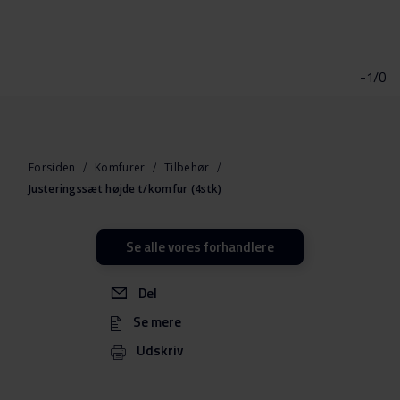
Gå
til
starten
-1/0
af
billedgalleriet
Forsiden
Komfurer
Tilbehør
Justeringssæt højde t/komfur (4stk)
Se alle vores forhandlere
Del
Se mere
Udskriv