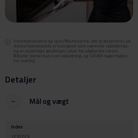
EKI 17610-90
EKI 20662-92
EKI 20662-92 X
EKIP 20662-92
Informationerne og specifikationerne, der præsenteres på
EKIP 20662-92 X
denne hjemmeside er beregnet som værende vejledende,
og er underlagt ændringer uden forudgående varsel.
KI 3255-60 N
Billeder tjener kun som vejledning, og GRAM tager højde
for trykfejl.
KI 3255-60 N X
EKM 3600-90
Detaljer
CM 55050
GK 3610-90 B X
Mål og vægt
GK 3610-90 B
GK 20642-90
GK 20642-90 X
Index
EK 4510-90
1237223