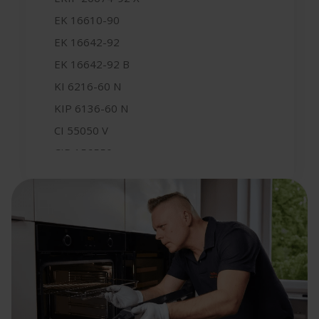
EK 16610-90
EK 16642-92
EK 16642-92 B
KI 6216-60 N
KIP 6136-60 N
CI 55050 V
CIP 156550
CIP 156550 X
KIP 17256 N
KIP 17256 N X
SI 17626
SI 17626 X
SIP 17626
SIP 17626 X