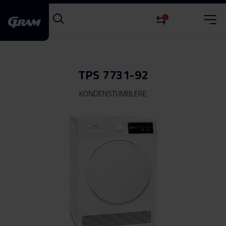
0
TPS 7731-92
KONDENSTUMBLERE
Gå
til
slutningen
af
billedgalleriet