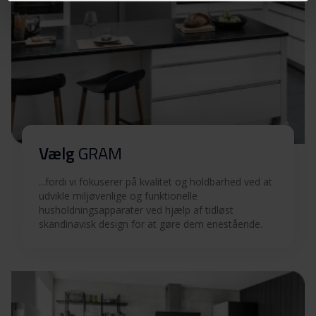
Betjeningsvejledninger
Download
(EN)
Betjeningsvejledninger
Download
(FI)
Betjeningsvejledninger
Download
(DK)
Vælg
GRAM
Betjeningsvejledninger
Download
(SV)
...fordi vi fokuserer på kvalitet og holdbarhed ved at
udvikle miljøvenlige og funktionelle
Betjeningsvejledninger
husholdningsapparater ved hjælp af tidløst
Download
skandinavisk design for at gøre dem enestående.
(NO)
Produktbillede TPS 7731-92
Produktbillede TPS
Download