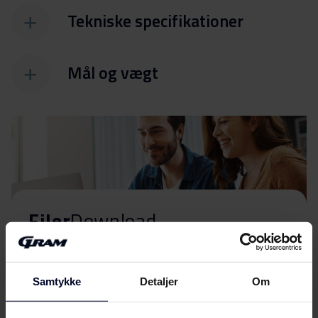
Tekniske specifikationer
Mål og vægt
Filer
Download
Energimærkning
Samtykke
Detaljer
Om
Energilabel
Download