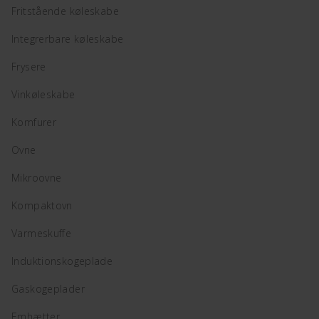
Fritstående køleskabe
Integrerbare køleskabe
Frysere
Vinkøleskabe
Komfurer
Ovne
Mikroovne
Kompaktovn
Varmeskuffe
Induktionskogeplade
Gaskogeplader
Emhætter