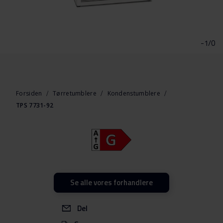
Gå
til
starten
-1/0
af
billedgalleriet
Forsiden
Tørretumblere
Kondenstumblere
TPS 7731-92
Se alle vores forhandlere
Del