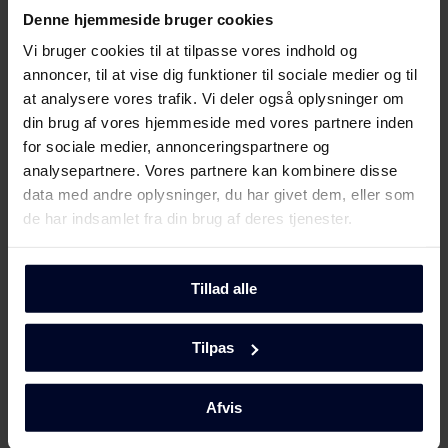
Denne hjemmeside bruger cookies
Brugervejledning
Vi bruger cookies til at tilpasse vores indhold og
annoncer, til at vise dig funktioner til sociale medier og til
Sikkerhedsoplysninger og
Download
at analysere vores trafik. Vi deler også oplysninger om
advarsler (DK)
din brug af vores hjemmeside med vores partnere inden
for sociale medier, annonceringspartnere og
Sikkerhedsoplysninger og
Vis mere
Download
analysepartnere. Vores partnere kan kombinere disse
advarsler (FI)
data med andre oplysninger, du har givet dem, eller som
de har indsamlet fra din brug af deres tjenester.
Sikkerhedsoplysninger og
Download
advarsler (NO)
Mød
GRAM
Tillad alle
Sikkerhedsoplysninger og
Download
advarsler (SV)
Tilpas
Sikkerhedsoplysninger og
Download
advarsler (EN)
Afvis