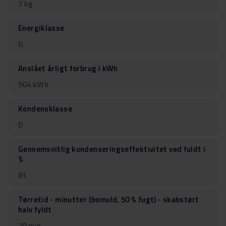
7 kg
Energiklasse
G
Anslået årligt forbrug i kWh
504 kWh
Kondensklasse
D
Gennemsnitlig kondenseringseffektivitet ved fuldt i
%
81
Tørretid - minutter (bomuld, 50 % fugt) - skabstørt
halv fyldt
70 min