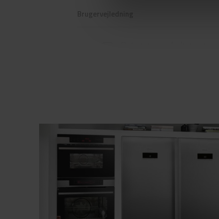
Brugervejledning
Betjeningsvejledninger
(DK,EN,FI,NO,SV)
Produktbillede CF 232602
Produktbillede CF 232602
Hent alt (4)
Hent udvalgt