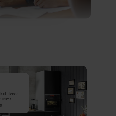
e
 tiltalende
r vores
g.