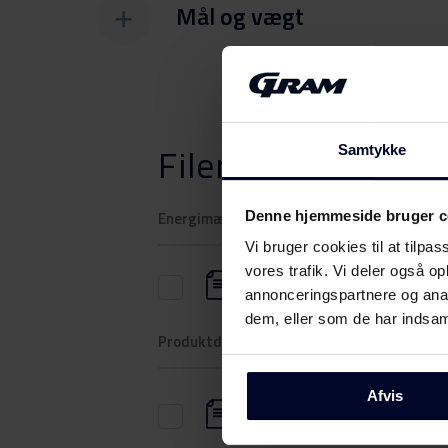
Mål og vægt
Filer
Download
Samtykke
Denne hjemmeside bruger c
Energimærkning
Vi bruger cookies til at tilpas
vores trafik. Vi deler også 
Energilabel
annonceringspartnere og anal
dem, eller som de har indsaml
Produktdatablad
Afvis
Produktinformation
(DK,EN,FI,SV,NO)