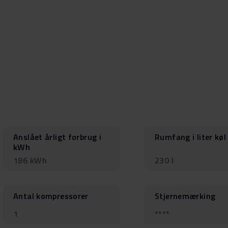
Anslået årligt forbrug i
Rumfang i liter køl
kWh
186 kWh
230 l
Antal kompressorer
Stjernemærking
1
****