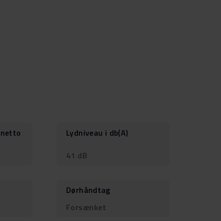
 netto
Lydniveau i db(A)
41 dB
Dørhåndtag
Forsænket