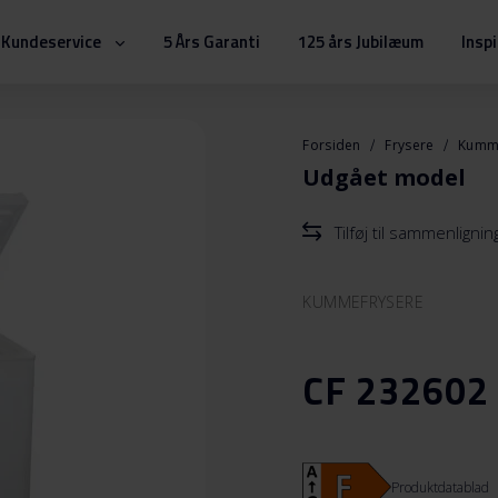
Kundeservice
5 Års Garanti
125 års Jubilæum
Insp
Forsiden
Frysere
Kumm
Udgået model
Tilføj til sammenlignin
KUMMEFRYSERE
CF 232602
Produktdatablad