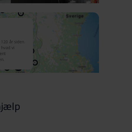
120 år siden.
 hvad vi
ment
en.
hjælp