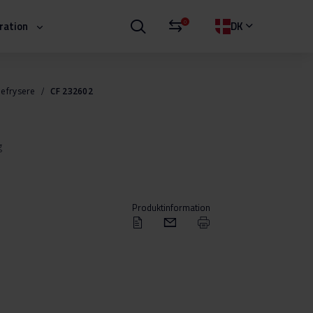
0
iration
DK
efrysere
CF 232602
g
Produktinformation