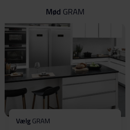
Mød
GRAM
Produktbillede FB 3297-95
Produktbillede FB 3297-
Download
95
Produktbillede FB 3297-
Download
95
Hent alt (5)
Hent udvalgt
Vælg
GRAM