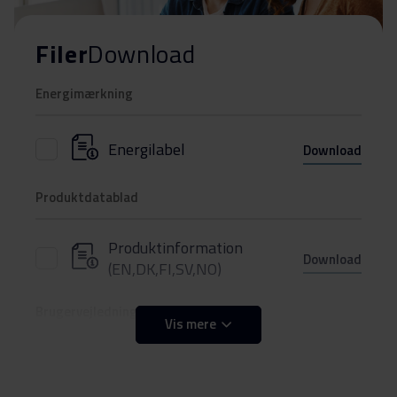
Filer
Download
Energimærkning
Energilabel
Download
Produktdatablad
Produktinformation
Download
(EN,DK,FI,SV,NO)
Brugervejledning
Vis mere
Betjeningsvejledninger
Download
(EN,DK,FI,SV,NO)