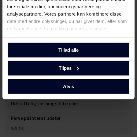
Materiale til håndtag
for sociale medier, annonceringspartnere og
Plast
analysepartnere. Vores partnere kan kombinere disse
data med andre oplysninger, du har givet dem, eller som
Lås
de har indsamlet fra din brug af deres tjenester.
Indvendig lampetype (fryser)
LED
Tillad alle
Styring
Tilpas
Fuld elektronisk
Afvis
Elektronisk display
Udskiftelig tætningsliste i dør
Farve på internt udstyr
white