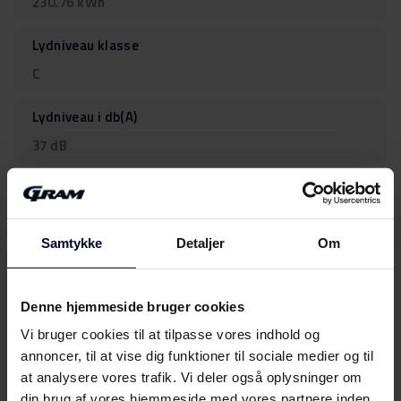
230.76 kWh
Lydniveau klasse
C
Lydniveau i db(A)
37 dB
Klimaklasse
SN–N–ST–T
Samtykke
Detaljer
Om
Antal kompressorer
1
Denne hjemmeside bruger cookies
Dørhåndtag
Vi bruger cookies til at tilpasse vores indhold og
annoncer, til at vise dig funktioner til sociale medier og til
Eksternt med lås
at analysere vores trafik. Vi deler også oplysninger om
din brug af vores hjemmeside med vores partnere inden