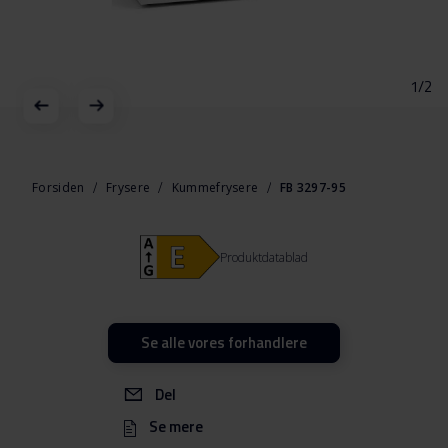
1/2
Gå
til
starten
Forsiden
Frysere
Kummefrysere
FB 3297-95
af
billedgalleriet
Produktdatablad
Se alle vores forhandlere
Del
Se mere