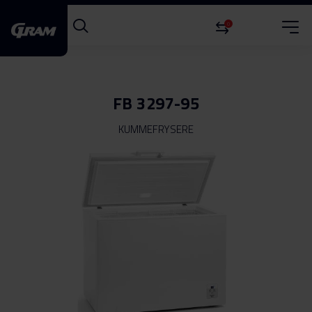
0
FB 3297-95
KUMMEFRYSERE
Gå
til
slutningen
af
billedgalleriet