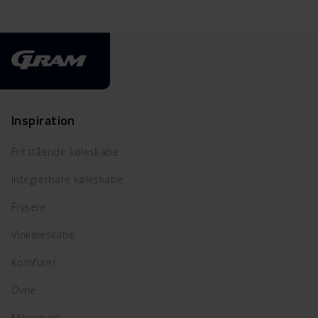
Inspiration
Fritstående køleskabe
Integrerbare køleskabe
Frysere
Vinkøleskabe
Komfurer
Ovne
Mikroovne