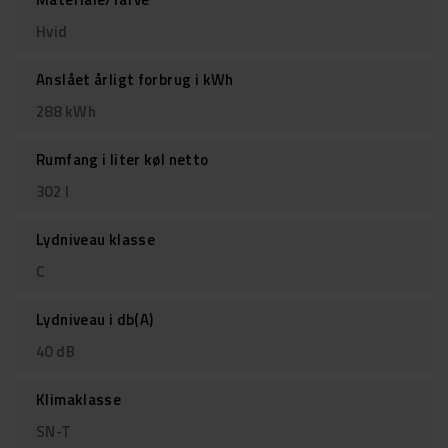
Hvid
Anslået årligt forbrug i kWh
288 kWh
Rumfang i liter køl netto
302 l
Lydniveau klasse
C
Lydniveau i db(A)
40 dB
Klimaklasse
SN-T