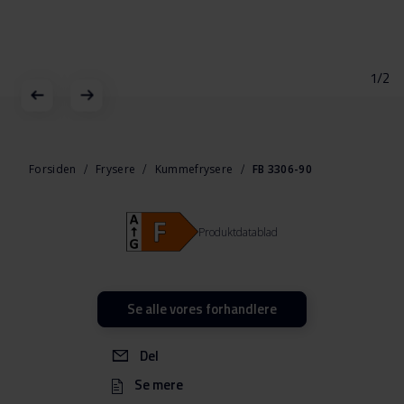
1/2
Gå
til
starten
Forsiden
Frysere
Kummefrysere
FB 3306-90
af
billedgalleriet
Produktdatablad
Se alle vores forhandlere
Del
Se mere