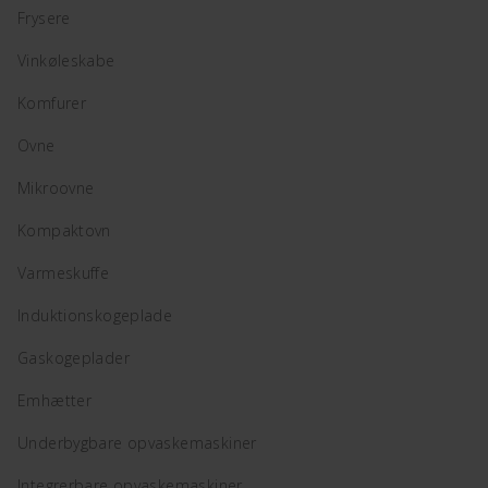
Frysere
Vinkøleskabe
Komfurer
Ovne
Mikroovne
Kompaktovn
Varmeskuffe
Induktionskogeplade
Gaskogeplader
Emhætter
Underbygbare opvaskemaskiner
Integrerbare opvaskemaskiner