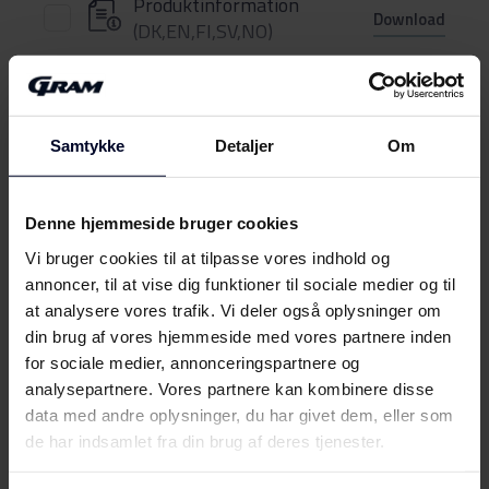
Produktinformation
Download
(DK,EN,FI,SV,NO)
Brugervejledning
Vis mere
Betjeningsvejledninger
Samtykke
Detaljer
Om
Download
(EN,DK,FI,SV,NO)
Mød
GRAM
Produktbillede FB 3306-90
Denne hjemmeside bruger cookies
Vi bruger cookies til at tilpasse vores indhold og
Produktbillede FB 3306-
annoncer, til at vise dig funktioner til sociale medier og til
Download
90
at analysere vores trafik. Vi deler også oplysninger om
din brug af vores hjemmeside med vores partnere inden
for sociale medier, annonceringspartnere og
Produktbillede FB 3306-
Download
analysepartnere. Vores partnere kan kombinere disse
90
data med andre oplysninger, du har givet dem, eller som
de har indsamlet fra din brug af deres tjenester.
Hent alt (5)
Hent udvalgt