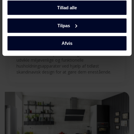
Tillad alle
Tilpas
Vælg
GRAM
Afvis
...fordi vi fokuserer på kvalitet og holdbarhed ved at
udvikle miljøvenlige og funktionelle
husholdningsapparater ved hjælp af tidløst
skandinavisk design for at gøre dem enestående.