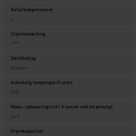
Antal kompressorer
1
Stjernemærking
****
Dørhåndtag
Ekstern
Indvendig lampetype (fryser)
LED
Maks. opbevaringstid i fryseren ved strømsvigt
24 h
Frysekapacitet