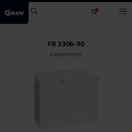
0
FB 3306-90
KUMMEFRYSERE
Gå
til
slutningen
af
billedgalleriet