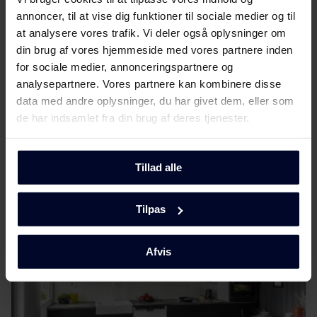
annoncer, til at vise dig funktioner til sociale medier og til
at analysere vores trafik. Vi deler også oplysninger om
din brug af vores hjemmeside med vores partnere inden
for sociale medier, annonceringspartnere og
Vælg
GRAM
analysepartnere. Vores partnere kan kombinere disse
data med andre oplysninger, du har givet dem, eller som
...fordi vi fokuserer på kvalitet og holdbarhed ved at
de har indsamlet fra din brug af deres tjenester.
udvikle miljøvenlige og funktionelle
husholdningsapparater ved hjælp af tidløst
skandinavisk design for at gøre dem enestående.
Tillad alle
Tilpas
Afvis