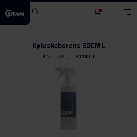
0
Køleskabsrens 500ML
RENSE-& PLEJEPRODUKTER
Gå
til
slutningen
af
billedgalleriet