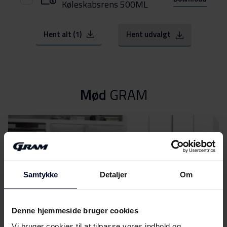
Køleskabsrens 500ML
Hent alt (1)
Hent udvalgt
Mød
GRAM
Samtykke
Detaljer
Om
Denne hjemmeside bruger cookies
Vi bruger cookies til at tilpasse vores indhold og