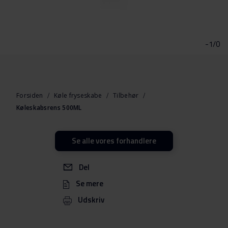
Gå
til
starten
-1/0
af
billedgalleriet
Forsiden
Køle fryseskabe
Tilbehør
Køleskabsrens 500ML
Se alle vores forhandlere
Del
Se mere
Udskriv