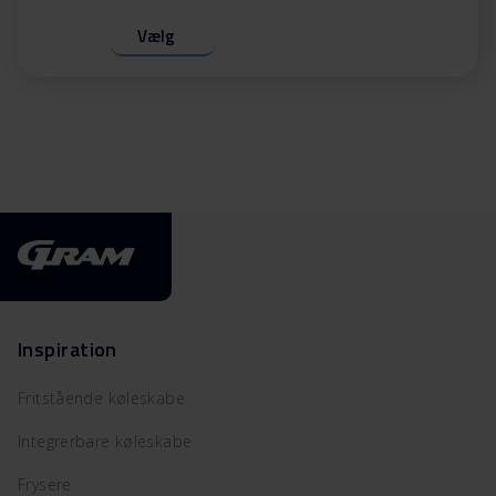
Vælg
Inspiration
Fritstående køleskabe
Integrerbare køleskabe
Frysere