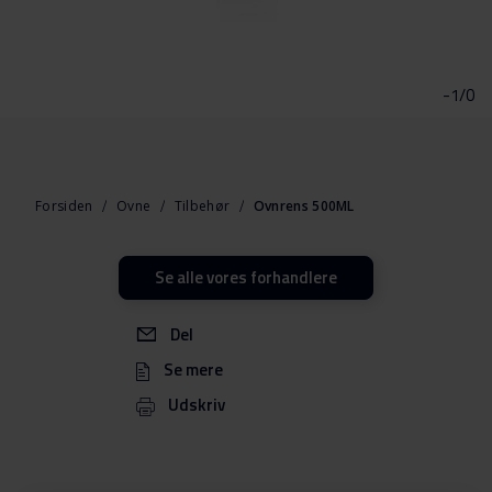
Gå
til
starten
-1/0
af
billedgalleriet
Forsiden
Ovne
Tilbehør
Ovnrens 500ML
Se alle vores forhandlere
Del
Se mere
Udskriv