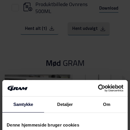
Produktbillede Ovnrens
Download
500ML
Hent alt (1)
Hent udvalgt
Mød
GRAM
Samtykke
Detaljer
Om
Denne hjemmeside bruger cookies