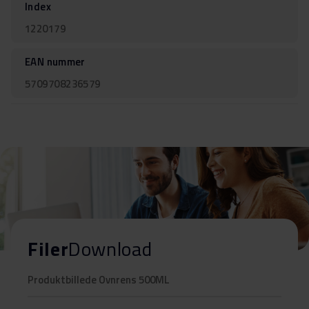
Index
1220179
EAN nummer
5709708236579
Filer
Download
Produktbillede Ovnrens 500ML