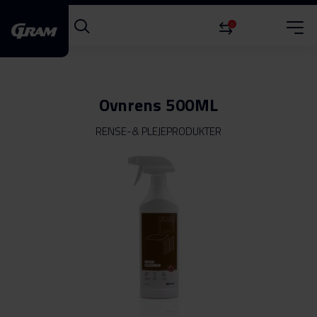
0
Ovnrens 500ML
RENSE-& PLEJEPRODUKTER
Gå
til
slutningen
af
billedgalleriet