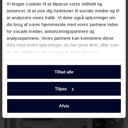
Vi bruger cookies til at tilpasse vores indhold og
annoncer, til at vise dig funktioner til sociale medier og til
at analysere vores trafik. Vi deler også oplysninger om
din brug af vores hjemmeside med vores partnere inden
for sociale medier, annonceringspartnere og
analysepartnere. Vores partnere kan kombinere disse
Vælg
GRAM
data med andre oplysninger, du har givet dem, eller som
de har indsamlet fra din brug af deres tjenester.
...fordi vi fokuserer på kvalitet og holdbarhed ved at
udvikle miljøvenlige og funktionelle
husholdningsapparater ved hjælp af tidløst
skandinavisk design for at gøre dem enestående.
Tillad alle
Tilpas
Afvis