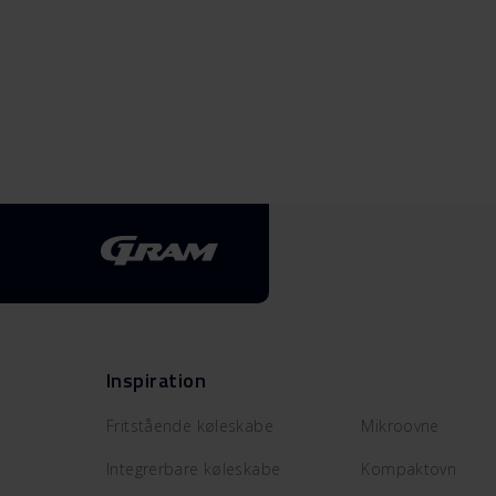
Inspiration
Fritstående køleskabe
Mikroovne
Integrerbare køleskabe
Kompaktovn