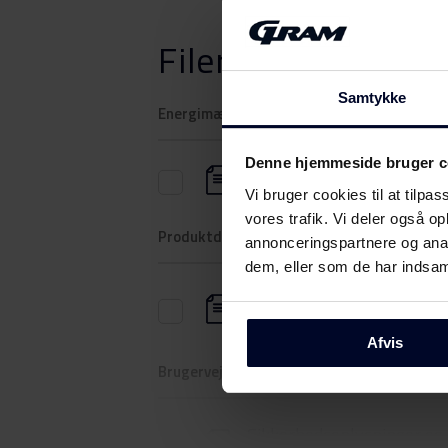
Filer
Download
Samtykke
Energimærkning
Denne hjemmeside bruger c
Energilabel
Vi bruger cookies til at tilpas
vores trafik. Vi deler også 
Produktdatablad
annonceringspartnere og anal
dem, eller som de har indsaml
Produktinformation
(DK,EN,FI,SV,NO)
Afvis
Brugervejledning
Sikkerhedsoplysninger og