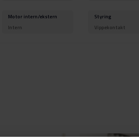
Motor intern/ekstern
Styring
Intern
Vippekontakt