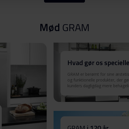
Download
Mød
GRAM
Download
Hvad gør os speciell
Download
GRAM er berømt for sine æstetisk
og funktionelle produkter, der gø
Download
kunders dagligdag mere behageli
Download
GRAM
i 120 år