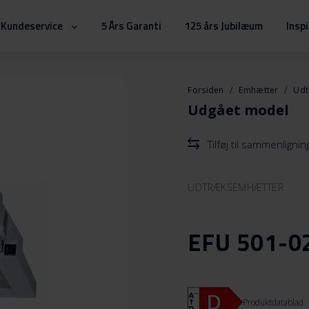
Kundeservice
5 Års Garanti
125 års Jubilæum
Insp
Forsiden
Emhætter
Udt
Udgået model
Tilføj til sammenlignin
UDTRÆKSEMHÆTTER
EFU 501-0
Produktdatablad