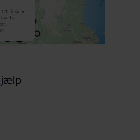
120 år siden.
 hvad vi
ment
en.
hjælp