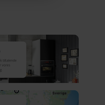
e
 tiltalende
r vores
g.