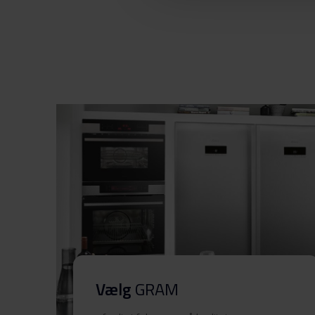
advarsler (DK)
Sikkerhedsoplysninger og
advarsler (FI)
Sikkerhedsoplysninger og
advarsler (NO)
Sikkerhedsoplysninger og
advarsler (SV)
Sikkerhedsoplysninger og
advarsler (EN)
Betjeningsvejledninger
(FI,DK,NO,SE)
Vælg
GRAM
Produktbillede EFU 501-02 X