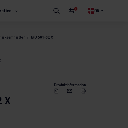
0
iration
DK
ræksemhætter
EFU 501-02 X
g
Produktinformation
2 X