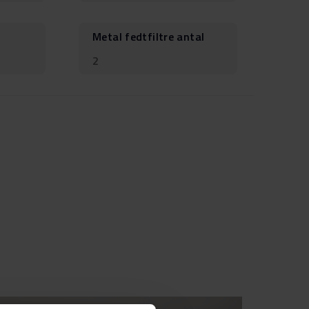
Metal fedtfiltre antal
2