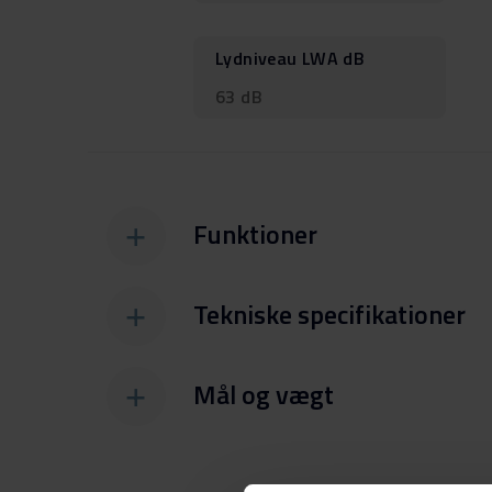
Lydniveau LWA dB
63 dB
Funktioner
Tekniske specifikationer
Mål og vægt