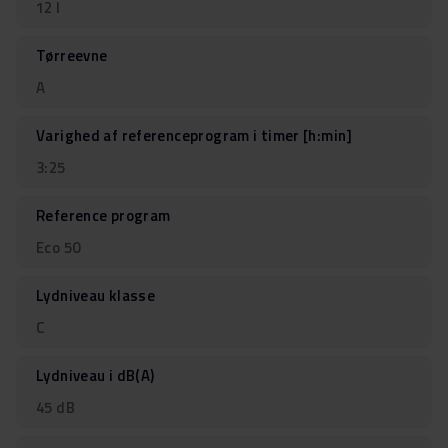
12 l
Tørreevne
A
Varighed af referenceprogram i timer [h:min]
3:25
Reference program
Eco 50
Lydniveau klasse
C
Lydniveau i dB(A)
45 dB