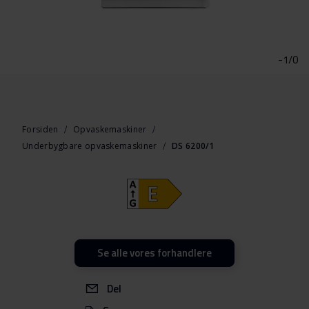
Gå
til
starten
-1/0
af
billedgalleriet
Forsiden
Opvaskemaskiner
Underbygbare opvaskemaskiner
DS 6200/1
Se alle vores forhandlere
Del