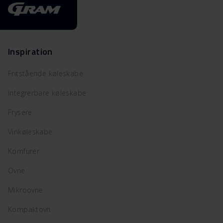
Inspiration
Fritstående køleskabe
Integrerbare køleskabe
Frysere
Vinkøleskabe
Komfurer
Ovne
Mikroovne
Kompaktovn