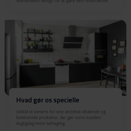
skandinavisk design for at gøre dem enestående.
(NO)
Betjeningsvejledninger
Download
(SV)
Tekniske tegninger
Indbygningstegning
Download
Produktbillede DS 6200/1
Produktbillede DS
Download
6200/1
Hvad gør os specielle
GRAM er berømt for sine æstetisk tiltalende og
Hent alt (14)
Hent udvalgt
funktionelle produkter, der gør vores kunders
dagligdag mere behagelig.