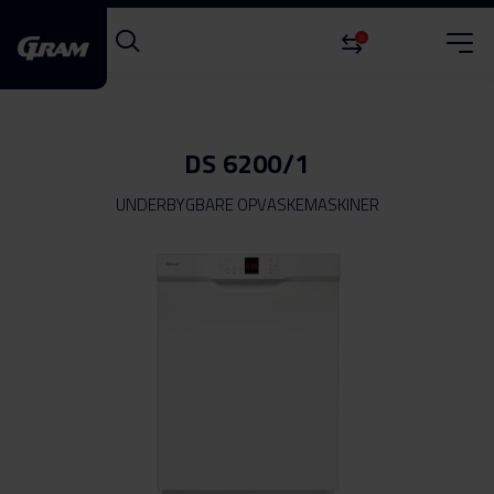
0
DS 6200/1
UNDERBYGBARE OPVASKEMASKINER
Gå
til
slutningen
af
billedgalleriet