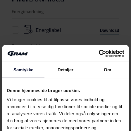
Energimærkning
Energilabel
Download
Brugervejledning
Sikkerhedsoplysninger og
Download
advarsler (DK)
Samtykke
Detaljer
Om
Sikkerhedsoplysninger og
Vis mere
Download
advarsler (FI)
Denne hjemmeside bruger cookies
Vi bruger cookies til at tilpasse vores indhold og
Sikkerhedsoplysninger og
annoncer, til at vise dig funktioner til sociale medier og til
Download
advarsler (NO)
at analysere vores trafik. Vi deler også oplysninger om
Mød
GRAM
din brug af vores hjemmeside med vores partnere inden
Sikkerhedsoplysninger og
for sociale medier, annonceringspartnere og